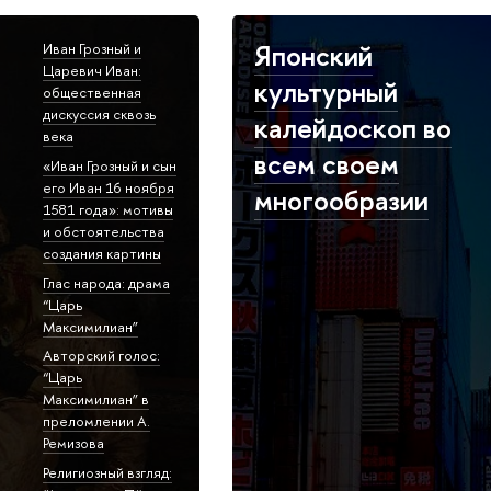
Японский
Иван Грозный и
Царевич Иван:
культурный
общественная
дискуссия сквозь
калейдоскоп во
века
всем своем
«Иван Грозный и сын
его Иван 16 ноября
многообразии
1581 года»: мотивы
и обстоятельства
создания картины
Глас народа: драма
“Царь
Максимилиан”
Авторский голос:
“Царь
Максимилиан” в
преломлении А.
Ремизова
Религиозный взгляд: