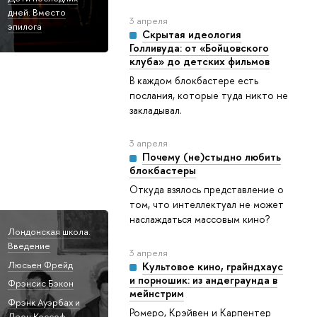
дней. Вместо
3 апреля
эпилога
Скрытая идеология
Голливуда: от «Бойцовского
клуба» до детских фильмов
В каждом блокбастере есть
послания, которые туда никто не
закладывал.
3 апреля
Почему (не)стыдно любить
блокбастеры
Откуда взялось представление о
том, что интеллектуал не может
наслаждаться массовым кино?
Лондонская школа.
Введение
3 апреля
Люсьен Фрейд
Культовое кино, грайндхаус
и порношик: из андеграунда в
Фрэнсис Бэкон
мейнстрим
Фрэнк Ауэрбах и
Ромеро, Крэйвен и Карпентер
Леон Коссоф