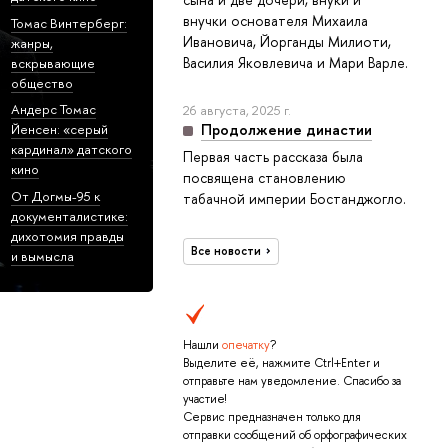
внучки основателя Михаила
Томас Винтерберг:
Ивановича, Йорганды Милиоти,
жанры,
Василия Яковлевича и Мари Варле.
вскрывающие
общество
Андерс Томас
26 августа, 2025 г.
Продолжение династии
Йенсен: «серый
кардинал» датского
Первая часть рассказа была
кино
посвящена становлению
От Догмы-95 к
табачной империи Бостанджогло.
документалистике:
дихотомия правды
Все новости
и вымысла
Нашли
опечатку
?
Выделите её, нажмите Ctrl+Enter и
отправьте нам уведомление. Спасибо за
участие!
Сервис предназначен только для
отправки сообщений об орфографических