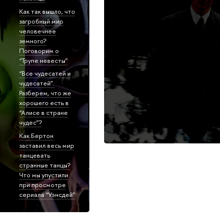
Как так вышло, что
загробный мир
человечнее
земного?
Поговорим о
“Трупе невесты”
“Все чудесатей и
чудесатей”.
Разберем, что же
хорошего есть в
“Алисе в стране
чудес”?
Как Бертон
заставил весь мир
танцевать
странные танцы?
Что мы упустили
при просмотре
сериала “Уэнсдей”