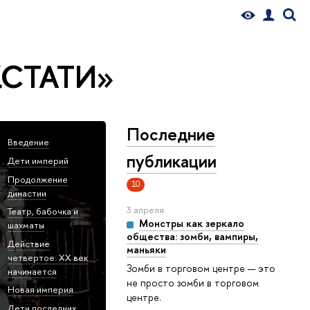
КСТАТИ»
Последние
Введение
публикации
Дети империй
Продолжение
10
династии
3 апреля
Театр, бабочка и
Монстры как зеркало
шахматы
общества: зомби, вампиры,
Действие
маньяки
четвертое: ХХ век
Зомби в торговом центре — это
начинается
не просто зомби в торговом
Новая империя
центре.
Дети последних