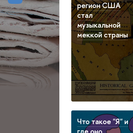
регион США
стал
музыкальной
меккой страны
Что такое "Я" и
где оно