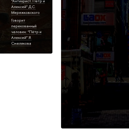
“Антихрист. Пётр и
Алексей” Д.С.
Мережковского
Говорит
перекованный
человек: “Пётр и
Алексей” Я.
Смелякова