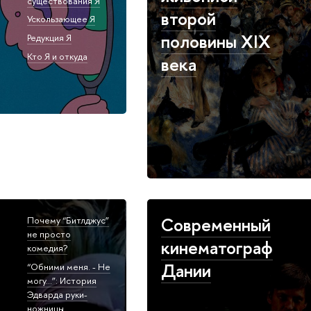
существования Я
второй
Ускользающее Я
половины XIX
Редукция Я
Кто Я и откуда
века
Современный
Почему “Битлджус”
не просто
кинематограф
комедия?
Дании
“Обними меня. - Не
могу…”: История
Эдварда руки-
ножницы