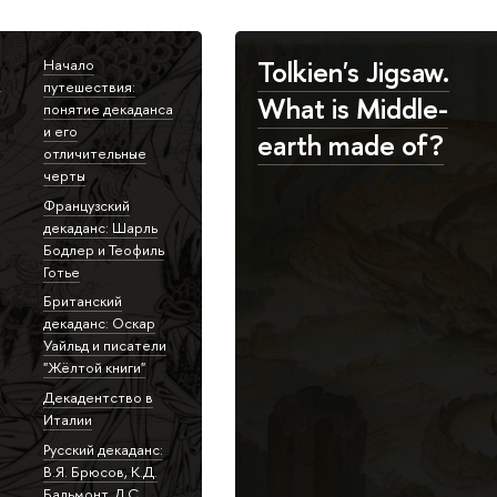
о
Tolkien's Jigsaw.
Начало
путешествия:
What is Middle-
понятие декаданса
и его
earth made of?
отличительные
черты
Французский
декаданс: Шарль
Бодлер и Теофиль
Готье
Британский
декаданс: Оскар
Уайльд и писатели
"Жёлтой книги"
Декадентство в
Италии
Русский декаданс:
В.Я. Брюсов, К.Д.
Бальмонт, Д.С.