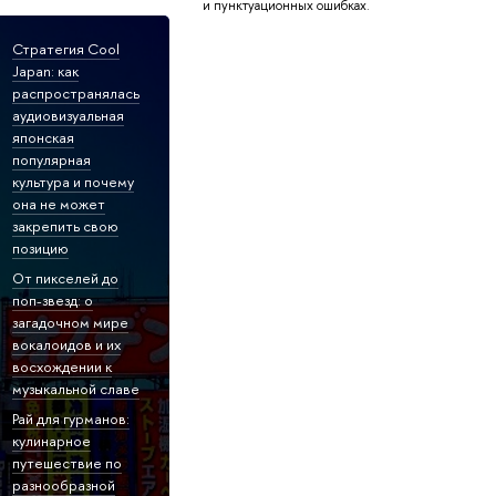
и пунктуационных ошибках.
Стратегия Cool
Japan: как
распространялась
аудиовизуальная
японская
популярная
культура и почему
она не может
закрепить свою
позицию
От пикселей до
поп-звезд: о
загадочном мире
вокалоидов и их
восхождении к
музыкальной славе
Рай для гурманов:
кулинарное
путешествие по
разнообразной