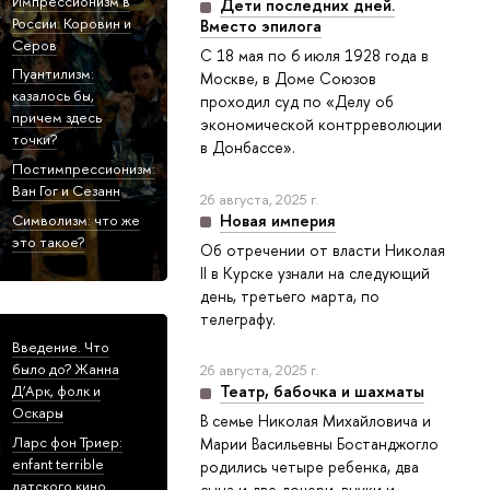
Импрессионизм в
Дети последних дней.
России: Коровин и
Вместо эпилога
Серов
С 18 мая по 6 июля 1928 года в
Пуантилизм:
Москве, в Доме Союзов
казалось бы,
проходил суд по «Делу об
причем здесь
экономической контрреволюции
точки?
в Донбассе».
Постимпрессионизм:
Ван Гог и Сезанн
26 августа, 2025 г.
Новая империя
Символизм: что же
это такое?
Об отречении от власти Николая
II в Курске узнали на следующий
день, третьего марта, по
телеграфу.
Введение. Что
было до? Жанна
26 августа, 2025 г.
Театр, бабочка и шахматы
Д’Арк, фолк и
Оскары
В семье Николая Михайловича и
Ларс фон Триер:
Марии Васильевны Бостанджогло
enfant terrible
родились четыре ребенка, два
датского кино
сына и две дочери, внуки и