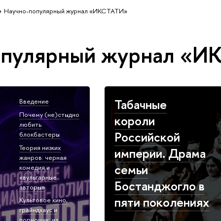
Научно-популярный журнал «ИКСТАТИ»
опулярный журнал «И
Табачные
Введение
Почему (не)стыдно
короли
любить
Российской
блокбастеры
Теория низких
империи. Драма
жанров: черная
семьи
комедия и
«вульгарные
Бостанджогло в
авторы»
пяти поколениях
Культовое кино,
грайндхаус и
порношик: из