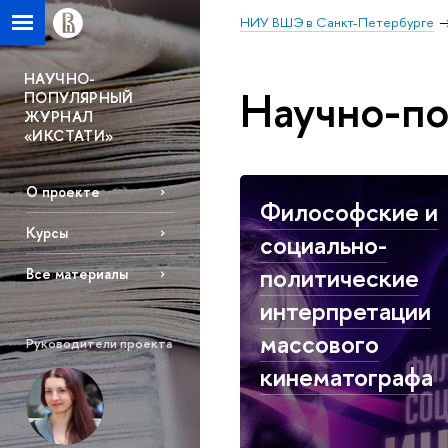
НИУ ВШЭ в Санкт-Петербурге
НАУЧНО-
Научно-п
ПОПУЛЯРНЫЙ
ЖУРНАЛ
«ИКСТАТИ»
О проекте
Философские и
Курсы
социально-
политические
Все материалы
интерпретации
массового
Руководители проекта
кинематографа