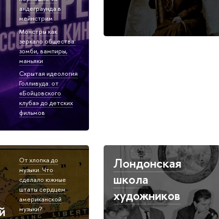
андеграунда в
мейнстрим
Монстры как
зеркало общества:
зомби, вампиры,
маньяки
Скрытая идеология
Голливуда: от
«Бойцовского
клуба» до детских
фильмов
Лондонская
От хлопка до
музыки. Что
школа
сделало южные
штаты сердцем
художников
американской
й
музыки?