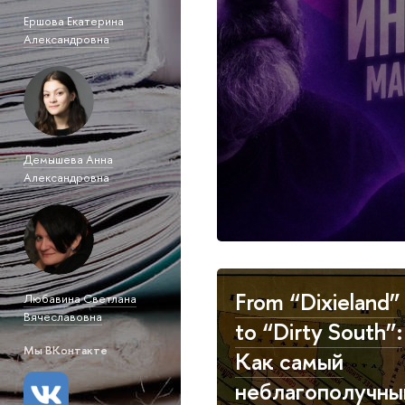
Ершова Екатерина
Александровна
Демышева Анна
Александровна
From “Dixieland”
Любавина Светлана
Вячеславовна
to “Dirty South”:
Мы ВКонтакте
Как самый
неблагополучны