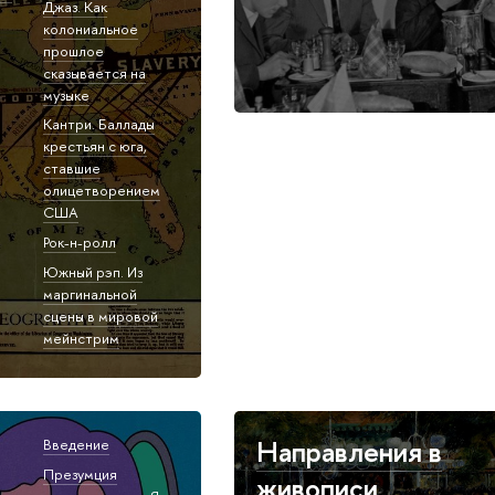
Джаз. Как
колониальное
прошлое
сказывается на
музыке
Кантри. Баллады
крестьян с юга,
ставшие
олицетворением
США
Рок-н-ролл
Южный рэп. Из
маргинальной
сцены в мировой
мейнстрим
Направления в
Введение
Презумция
живописи