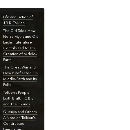
Life and Fiction of
J.R.R. Tolkien
The Old Tales: How
Norse Myths and Old
English Literature
Contributed to The
Creation of Middle-
Earth
The Great War and
How It Reflected On
Middle-Earth and Its
Folks
Tolkien’s People:
Edith Bratt, T.C.B.S.
and The Inklings
Quenya and Others:
A Note on Tolkien’s
Constructed
Languages