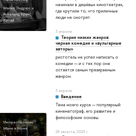
начинали в дешёвых кинотеатрах,
Майкл Эндрюс и
где крутили то, что приличные
Рональнд Брукс
люди не смотрят.
Китай
3 апреля
Теория низких жанров:
черная комедия и «вульгарные
авторы»
ристотель не успел написать о
комедии — и с тех пор она
остаётся самым презираемым
жанром.
3 апреля
Введение
Тема моего курса — популярный
кинематограф, его развитие и
философские основы.
Импрессионизм:
Мане и Моне
26 августа, 2025 г.