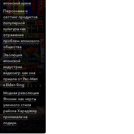
японской кухне
Персонажи и
сеттинг продуктов
популярной
культуры как
отражение
проблем японского
общества
Эволюция
японской
индустрии
видеоигр: как она
пришла от Pac-Man
к Elden Ring
Модная революция
Японии: как черты
уличного стиля
района Харадзюку
проникали на
подиум