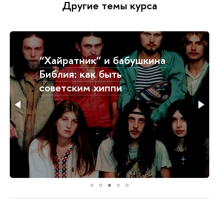
Другие темы курса
“Бляха-муха, панк-рок!”:
как быть советским
панком