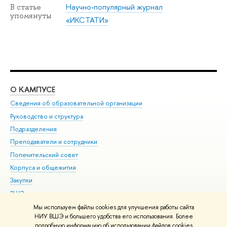
Научно-популярный журнал
В статье
упомянуты
«ИКСТАТИ»
О КАМПУСЕ
ОБ
Сведения об образовательной организации
Мер
Руководство и структура
Мер
Подразделения
Дов
Преподаватели и сотрудники
Ол
Попечительский совет
При
Корпуса и общежития
При
Закупки
Ди
ВШЭ для студентов с ограниченными возможностями
До
здоровья и инвалидностью
Ас
Мы используем файлы cookies для улучшения работы сайта
Версия для слабовидящих
НИУ ВШЭ и большего удобства его использования. Более
Обр
подробную информацию об использовании файлов cookies