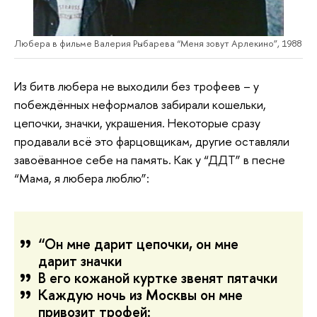
Любера в фильме Валерия Рыбарева “Меня зовут Арлекино”, 1988
Из битв любера не выходили без трофеев – у
побеждённых неформалов забирали кошельки,
цепочки, значки, украшения. Некоторые сразу
продавали всё это фарцовщикам, другие оставляли
завоёванное себе на память. Как у “ДДТ” в песне
“Мама, я любера люблю”:
“Он мне дарит цепочки, он мне
дарит значки
В его кожаной куртке звенят пятачки
Каждую ночь из Москвы он мне
привозит трофей: