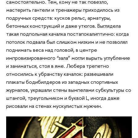
самостоятельно. Тем, кому не так повезло,
мастерить гантели и тренажеры приходилось из
подручных средств: кусков рельс, арматуры,
бетонных конструкций и даже утюгов. Выглядела
такая подпольная качалка постапокалиптично: когда
потолок подвала был слишком низким и не позволял
поднимать веса над головой, в центре
импровизированного “зала” могли вырыть углубление
и заниматься, стоя в яме. Любера трепетно
относились к убранству качалок: развешивали
плакаты бодибилдеров из западных спортивных
журналов, украшали стены вымпелами субкультуры со
штангой, треугольником и буквой L, иногда даже
рисовали на стенах мускулистых мужчин.