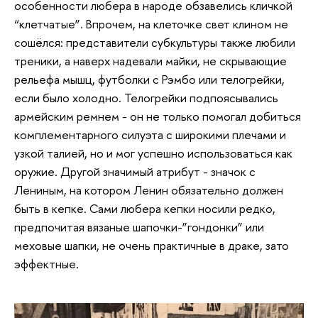
особенности любера в народе обзавелись кличкой
“клетчатые”. Впрочем, на клеточке свет клином не
сошёлся: представители субкультуры также любили
треники, а наверх надевали майки, не скрывающие
рельефа мышц, футболки с Рэмбо или телогрейки,
если было холодно. Телогрейки подпоясывались
армейским ремнем - он не только помогал добиться
комплементарного силуэта с широкими плечами и
узкой талией, но и мог успешно использоваться как
оружие. Другой значимый атрибут - значок с
Лениным, на котором Ленин обязательно должен
быть в кепке. Сами любера кепки носили редко,
предпочитая вязаные шапочки-”гондонки” или
меховые шапки, не очень практичные в драке, зато
эффектные.