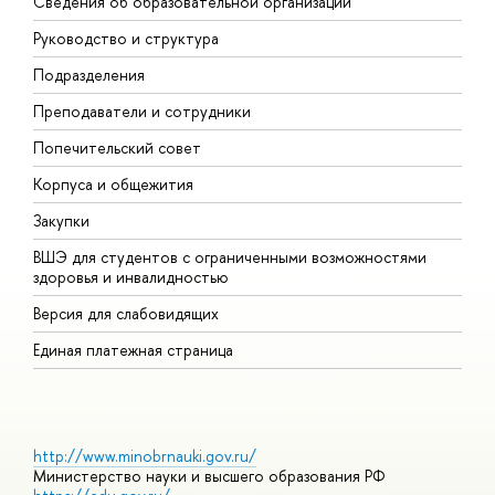
Сведения об образовательной организации
М
Руководство и структура
М
Подразделения
Д
Преподаватели и сотрудники
О
Попечительский совет
П
Корпуса и общежития
П
Закупки
Д
ВШЭ для студентов с ограниченными возможностями
Д
здоровья и инвалидностью
А
Версия для слабовидящих
О
Единая платежная страница
http://www.minobrnauki.gov.ru/
Министерство науки и высшего образования РФ