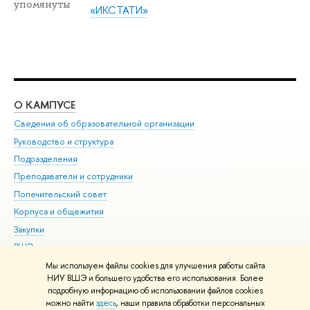
упомянуты
«ИКСТАТИ»
О КАМПУСЕ
ОБ
Сведения об образовательной организации
Мер
Руководство и структура
Мер
Подразделения
Дов
Преподаватели и сотрудники
Ол
Попечительский совет
При
Корпуса и общежития
При
Закупки
Ди
ВШЭ для студентов с ограниченными возможностями
До
здоровья и инвалидностью
Ас
Мы используем файлы cookies для улучшения работы сайта
Версия для слабовидящих
НИУ ВШЭ и большего удобства его использования. Более
Обр
подробную информацию об использовании файлов cookies
Единая платежная страница
можно найти
здесь
, наши правила обработки персональных