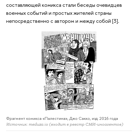
составляющей комикса стали беседы очевидцев
военных событий и простых жителей страны
непосредственно с автором и между собой [3].
Фрагмент комикса «Палестина», Джо Сакко, изд. 2016 года
Источник: meduza.io (входит в реестр СМИ-иноагентов)