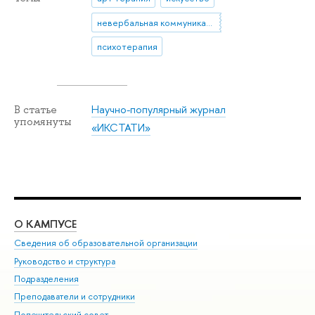
невербальная коммуникация
психотерапия
Научно-популярный журнал
В статье
упомянуты
«ИКСТАТИ»
О КАМПУСЕ
ОБ
Сведения об образовательной организации
Мер
Руководство и структура
Мер
Подразделения
Дов
Преподаватели и сотрудники
Ол
Попечительский совет
При