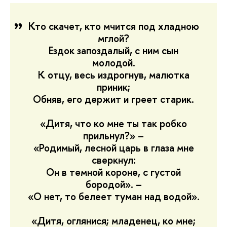
Кто скачет, кто мчится под хладною
мглой?
Ездок запоздалый, с ним сын
молодой.
К отцу, весь издрогнув, малютка
приник;
Обняв, его держит и греет старик.
«Дитя, что ко мне ты так робко
прильнул?» –
«Родимый, лесной царь в глаза мне
сверкнул:
Он в темной короне, с густой
бородой». –
«О нет, то белеет туман над водой».
«Дитя, оглянися; младенец, ко мне;