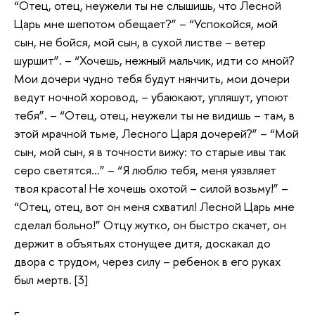
“Отец, отец, неужели ты не слышишь, что Лесной
Царь мне шепотом обещает?” – “Успокойся, мой
сын, не бойся, мой сын, в сухой листве – ветер
шуршит”. – “Хочешь, нежный мальчик, идти со мной?
Мои дочери чудно тебя будут нянчить, мои дочери
ведут ночной хоровод, – убаюкают, упляшут, упоют
тебя”. – “Отец, отец, неужели ты не видишь – там, в
этой мрачной тьме, Лесного Царя дочерей?” – “Мой
сын, мой сын, я в точности вижу: то старые ивы так
серо светятся…” – “Я люблю тебя, меня уязвляет
твоя красота! Не хочешь охотой – силой возьму!” –
“Отец, отец, вот он меня схватил! Лесной Царь мне
сделал больно!” Отцу жутко, он быстро скачет, он
держит в объятьях стонущее дитя, доскакал до
двора с трудом, через силу – ребенок в его руках
был мертв. [3]