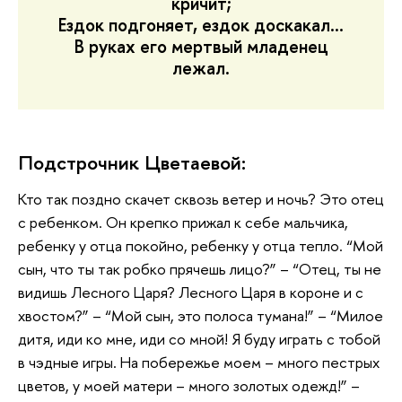
кричит;
Ездок подгоняет, ездок доскакал…
В руках его мертвый младенец
лежал.
Подстрочник Цветаевой:
Кто так поздно скачет сквозь ветер и ночь? Это отец
с ребенком. Он крепко прижал к себе мальчика,
ребенку у отца покойно, ребенку у отца тепло. “Мой
сын, что ты так робко прячешь лицо?” – “Отец, ты не
видишь Лесного Царя? Лесного Царя в короне и с
хвостом?” – “Мой сын, это полоса тумана!” – “Милое
дитя, иди ко мне, иди со мной! Я буду играть с тобой
в чэдные игры. На побережье моем – много пестрых
цветов, у моей матери – много золотых одежд!” –