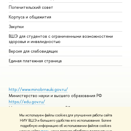
Попечительский совет
П
Корпуса и общежития
П
Закупки
Д
ВШЭ для студентов с ограниченными возможностями
Д
здоровья и инвалидностью
А
Версия для слабовидящих
О
Единая платежная страница
http://www.minobrnauki.gov.ru/
Министерство науки и высшего образования РФ
https://edu.gov.ru/
Министерство просвещения РФ
https://elearning.hse.ru/mooc
Мы используем файлы cookies для улучшения работы сайта
Массовые открытые онлайн-курсы
НИУ ВШЭ и большего удобства его использования. Более
подробную информацию об использовании файлов cookies