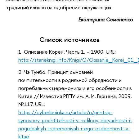
традиций влияло на одобрение окружающих.
Екатерина Семененко
Список источников
Описание Кореи. Часть 1. – 1900. URL:
http://starieknigi.info/Knigi/O/Opisanie_Korei_01
Чэ Тунбо. Принцип сыновней
почтительности в родильной обрядности и
погребальных церемониях и его особенности в
Китае // Известия РГПУ им. А. И. Герцена. 2009.
№117. URL:
https://cyberleninka.ru/article/n/printsip-
synovney-pochtitelnosti-v-rodilnoy-obryadnosti-i-
pogrebalnyh-tseremoniyah-i-ego-osobennosti-v-
kitae