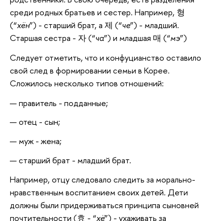
среди родных братьев и сестер. Например, 형
(“
хён
”) - старший брат, а 제 (“
че
”) - младший.
Старшая сестра - 자 (“
ча
”) и младшая 매 (“
мэ
”)
Следует отметить, что и конфуцианство оставило
свой след в формировании семьи в Корее.
Сложилось несколько типов отношений:
правитель - подданные;
отец - сын;
муж - жена;
старший брат - младший брат.
Например, отцу следовало следить за морально-
нравственным воспитанием своих детей. Дети
должны были придерживаться принципа сыновней
почтительности (효 - “
хё
”) - ухаживать за