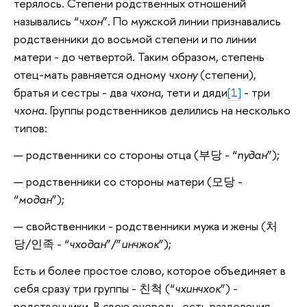
терялось. Степени родственных отношений
назывались “
чхон
”. По мужской линии признавались
родственники до восьмой степени и по линии
матери - до четвертой. Таким образом, степень
отец-мать равняется одному
чхону
(степени),
братья и сестры - два
чхона
, тети и дяди
[1]
- три
чхона
. Группы родственников делились на несколько
типов:
родственники со стороны отца (부당 - “
пудан
”);
родственники со стороны матери (모당 -
“
модан
”);
свойственники - родственники мужа и жены (처
당/인족 - “
чходан
”/”
инчжок
”);
Есть и более простое слово, которое объединяет в
себя сразу три группы - 친척 (“
чхинчхок
”) -
родственники. В свою очередь, есть разделения