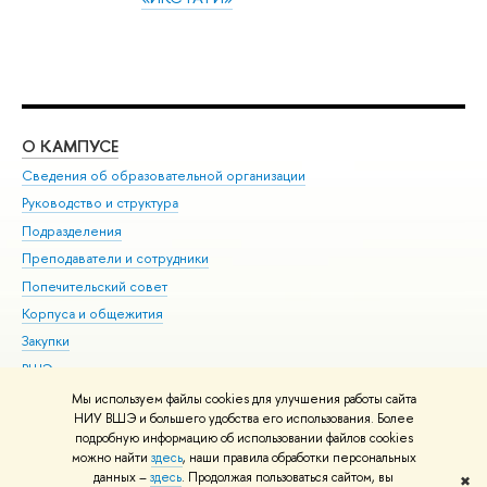
О КАМПУСЕ
ОБ
Сведения об образовательной организации
Мер
Руководство и структура
Мер
Подразделения
Дов
Преподаватели и сотрудники
Ол
Попечительский совет
При
Корпуса и общежития
При
Закупки
Ди
ВШЭ для студентов с ограниченными возможностями
До
здоровья и инвалидностью
Ас
Мы используем файлы cookies для улучшения работы сайта
Версия для слабовидящих
НИУ ВШЭ и большего удобства его использования. Более
Обр
подробную информацию об использовании файлов cookies
Единая платежная страница
можно найти
здесь
, наши правила обработки персональных
данных –
здесь
. Продолжая пользоваться сайтом, вы
✖