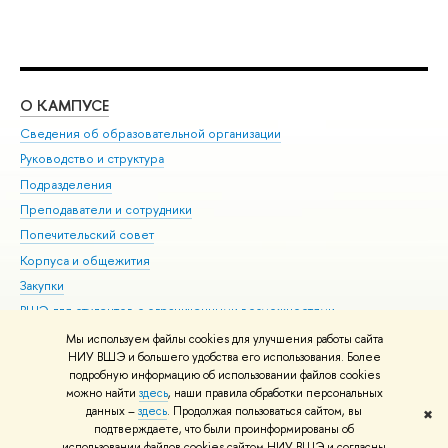
О КАМПУСЕ
ОБ
Сведения об образовательной организации
Мер
Руководство и структура
Мер
Подразделения
Дов
Преподаватели и сотрудники
Ол
Попечительский совет
При
Корпуса и общежития
При
Закупки
Ди
ВШЭ для студентов с ограниченными возможностями
До
здоровья и инвалидностью
Ас
Мы используем файлы cookies для улучшения работы сайта
Версия для слабовидящих
НИУ ВШЭ и большего удобства его использования. Более
Обр
подробную информацию об использовании файлов cookies
Единая платежная страница
можно найти
здесь
, наши правила обработки персональных
данных –
здесь
. Продолжая пользоваться сайтом, вы
✖
Редактору
подтверждаете, что были проинформированы об
© НИУ ВШЭ 1993–2026
Адреса и контакты
Условия использования
использовании файлов cookies сайтом НИУ ВШЭ и согласны