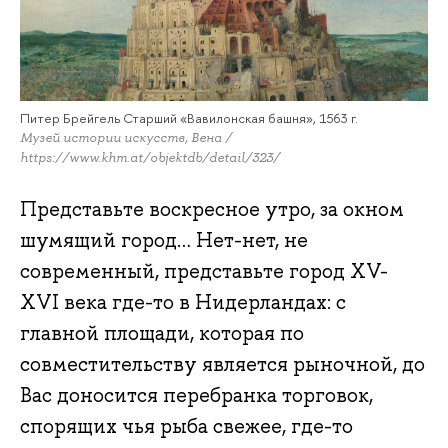
Питер Брейгель Старший «Вавилонская башня», 1563 г.
Музей истории искусств, Вена /
https://www.khm.at/objektdb/detail/323/
Представьте воскресное утро, за окном
шумящий город… Нет-нет, не
современный, представьте город XV-
XVI века где-то в Нидерландах: с
главной площади, которая по
совместительству является рыночной, до
Вас доносится перебранка торговок,
спорящих чья рыба свежее, где-то