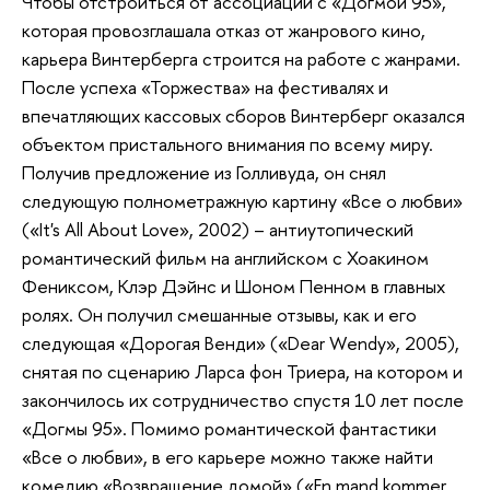
Чтобы отстроиться от ассоциаций с «Догмой 95»,
которая провозглашала отказ от жанрового кино,
карьера Винтерберга строится на работе с жанрами.
После успеха «Торжества» на фестивалях и
впечатляющих кассовых сборов Винтерберг оказался
объектом пристального внимания по всему миру.
Получив предложение из Голливуда, он снял
следующую полнометражную картину «Все о любви»
(«It's All About Love», 2002) – антиутопический
романтический фильм на английском с Хоакином
Фениксом, Клэр Дэйнс и Шоном Пенном в главных
ролях. Он получил смешанные отзывы, как и его
следующая «Дорогая Венди» («Dear Wendy», 2005),
снятая по сценарию Ларса фон Триера, на котором и
закончилось их сотрудничество спустя 10 лет после
«Догмы 95». Помимо романтической фантастики
«Все о любви», в его карьере можно также найти
комедию «Возвращение домой» («En mand kommer