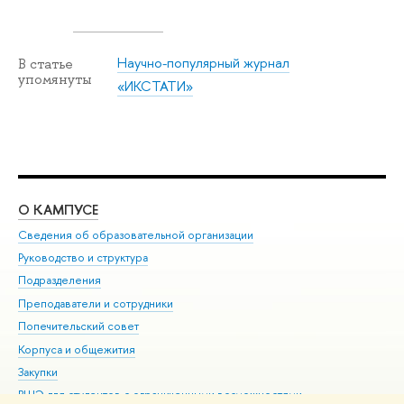
Научно-популярный журнал
В статье
упомянуты
«ИКСТАТИ»
О КАМПУСЕ
ОБ
Сведения об образовательной организации
Мер
Руководство и структура
Мер
Подразделения
Дов
Преподаватели и сотрудники
Ол
Попечительский совет
При
Корпуса и общежития
При
Закупки
Ди
ВШЭ для студентов с ограниченными возможностями
До