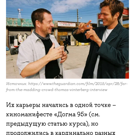
Источник: https://www.theguardian.com/film/2015/apr/28/far-
from-the-madding-crowd-thomas-vinterberg-interview
Их карьеры начались в одной точке –
киноманифесте «Догма 95» (см.
предыдущую статью курса), но
продолжились в кардинально разных