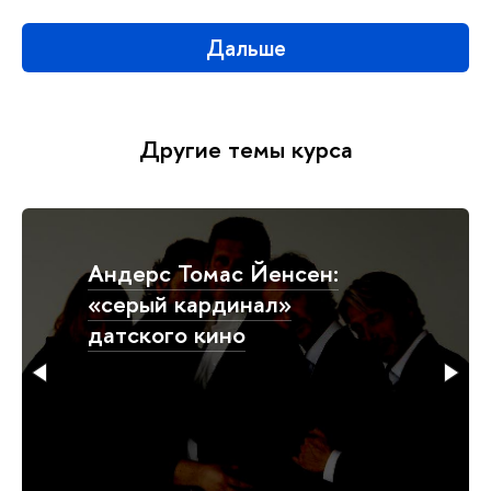
Дальше
Другие темы курса
От Догмы-95 к
документалистике:
дихотомия правды и
вымысла