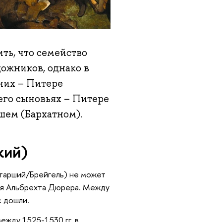
ть, что семейство
ожников, однако в
них – Питере
его сыновьях – Питере
шем (Бархатном).
кий)
Старший/Брейгель) не может
фия Альбрехта Дюрера. Между
 дошли.
ежду 1525-1530 гг. в