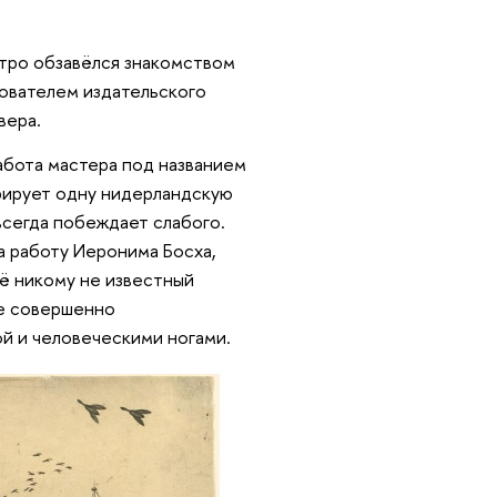
стро обзавёлся знакомством
нователем издательского
вера.
абота мастера под названием
рирует одну нидерландскую
всегда побеждает слабого.
а работу Иеронима Босха,
ё никому не известный
ре совершенно
й и человеческими ногами.