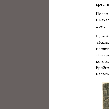
кресть
После 
и нача
дома. 
Одной 
«Боль
послов
Эта гр
которы
Брейге
несвой