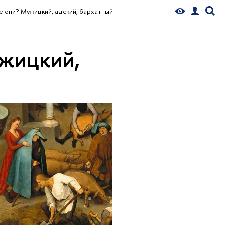
ие они? Мужицкий, адский, бархатный
ужицкий,