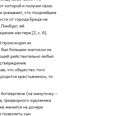
от которой и получил свою
и указывает, что позднейшие
ости от города Бреда не
 Лимбург; ей
ения мастера [2, с. 6].
й происходил из
и был большим знатоком их
арший действительно любил
подтверждение
вая, что общество того
о родится крестьянином, то
в Антверпене (на минуточку –
та, придворного художника
же женился на дочери
е позволить сын