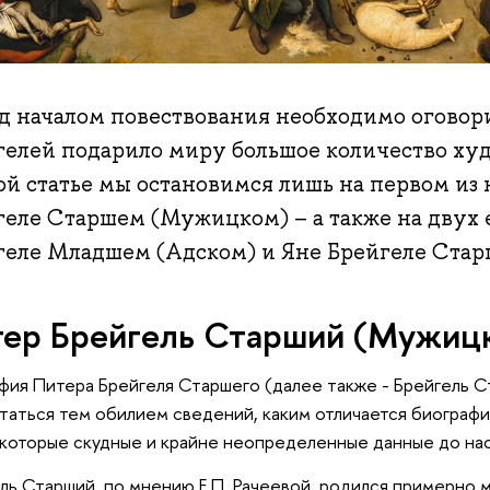
д началом повествования необходимо оговори
гелей подарило миру большое количество худ
ой статье мы остановимся лишь на первом из 
геле Старшем (Мужицком) – а также на двух 
геле Младшем (Адском) и Яне Брейгеле Стар
ер Брейгель Старший (Мужиц
фия Питера Брейгеля Старшего (далее также - Брейгель 
таться тем обилием сведений, каким отличается биогра
которые скудные и крайне неопределенные данные до нас
ль Старший, по мнению Е.П. Рачеевой, родился примерно м