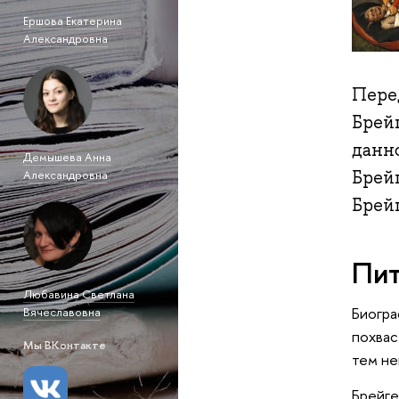
Ершова Екатерина
Александровна
Пере
Брей
данн
Демышева Анна
Брей
Александровна
Брей
Пит
Любавина Светлана
Биогра
Вячеславовна
похвас
Мы ВКонтакте
тем не
Брейге