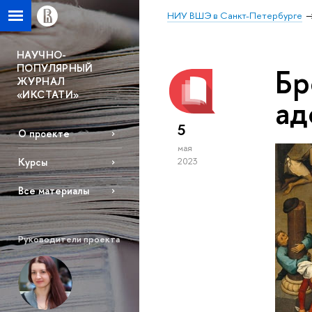
НИУ ВШЭ в Санкт-Петербурге
НАУЧНО-
ПОПУЛЯРНЫЙ
Бр
ЖУРНАЛ
«ИКСТАТИ»
ад
5
О проекте
мая
2023
Курсы
Все материалы
Руководители проекта