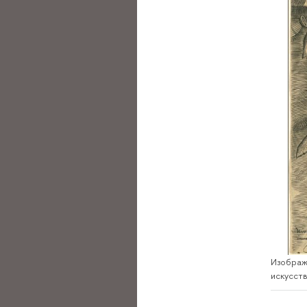
Изображ
искусств