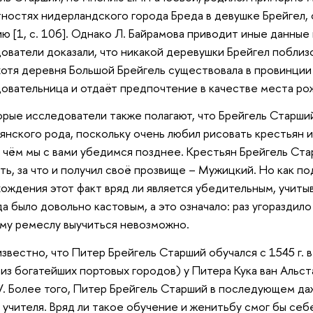
ностях нидерландского города Бреда в девушке Брейгел, 
ю [1, с. 106]. Однако Л. Байрамова приводит иные данные 
ователи доказали, что никакой деревушки Брейгел поблиз
хотя деревня Большой Брейгель существовала в провинции
овательница и отдаёт предпочтение в качестве места рожд
рые исследователи также полагают, что Брейгель Старши
янского рода, поскольку очень любил рисовать крестьян 
в чём мы с вами убедимся позднее. Крестьян Брейгель Ст
ть, за что и получил своё прозвище – Мужицкий. Но как 
ождения этот факт вряд ли является убедительным, учиты
а было довольно кастовым, а это означало: раз угораздил
му ремеслу выучиться невозможно.
известно, что Питер Брейгель Старший обучался с 1545 г. 
из богатейших портовых городов) у Питера Кука ван Альс
V. Более того, Питер Брейгель Старший в последующем да
 учителя. Вряд ли такое обучение и женитьбу смог бы себ