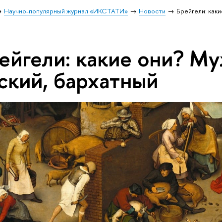
Научно-популярный журнал «ИКСТАТИ»
Новости
Брейгели: как
ейгели: какие они? М
ский, бархатный