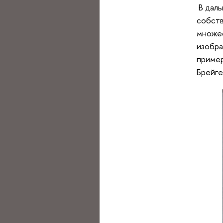
В даль
собств
множес
изобра
приме
Брейге