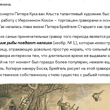
янина.
смерти Питера Кука ван Альста талантливый художник бы
л работу с Иеронимом Коком – торговцем гравюрами и ос
Так началась глава жизни Питера Брейгеля Старшего как гра
из самых примечательных гравюр того периода является р
шие рыбы поедают мелких»
(изобр. № 1), которая иллюст
ицу, отражающую довольно простую мораль, что сильный 
авюра интересна тем, что длительное время её выдавали з
й на тот момент был гораздо более популярен, нежели ещ
ль. Копируя манеру Босха, Брейгель рисует на этой гравю
ственное собственному стилю существо с рыбьей голово