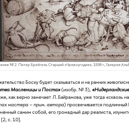
ние № 2. Питер Брейгель Старший «Чревоугодие», 1558 г., Галерея Аль
ательство Босху будет сказываться и на ранних живописн
итва Масленицы и Поста»
(изобр. № 3),
«Нидерландские
 же, как верно замечает Л. Байрамова, уже тогда «сквозь н
ах мастера – прим. автора
) просвечивается подлинный 
нённый самим собой, его громадный дар реалиста, изумит
[2, с. 10].