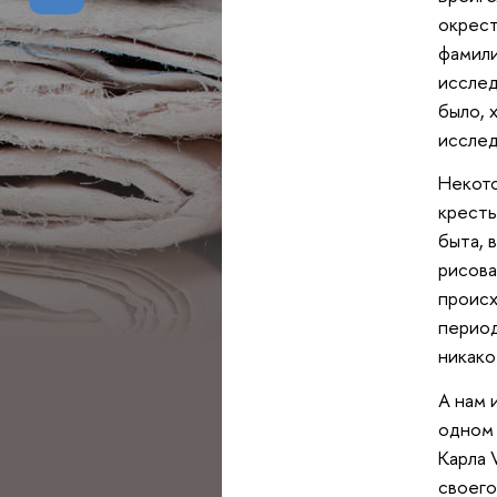
окрест
фамили
исслед
было, 
исслед
Некото
кресть
быта, 
рисова
происх
период
никако
А нам 
одном 
Карла 
своего