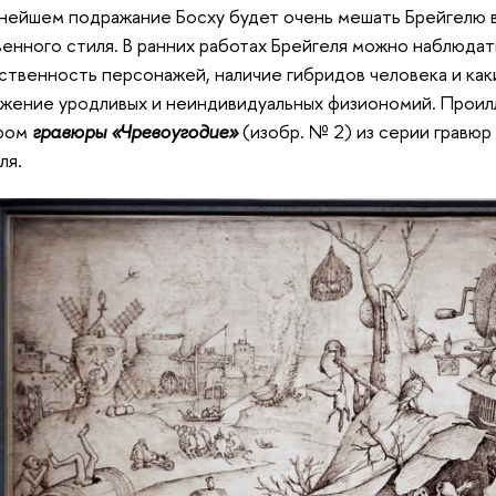
нейшем подражание Босху будет очень мешать Брейгелю в
енного стиля. В ранних работах Брейгеля можно наблюда
твенность персонажей, наличие гибридов человека и как
жение уродливых и неиндивидуальных физиономий. Прои
ром
гравюры «Чревоугодие»
(изобр. № 2) из серии гравю
ля.