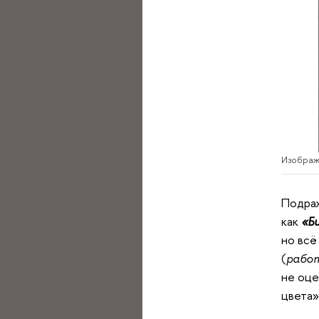
Изображе
Подраж
как
«Б
но всё
(
работ
не оце
цвета» 