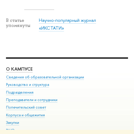
Научно-популярный журнал
В статье
упомянуты
«ИКСТАТИ»
О КАМПУСЕ
ОБ
Сведения об образовательной организации
Мер
Руководство и структура
Мер
Подразделения
Дов
Преподаватели и сотрудники
Ол
Попечительский совет
При
Корпуса и общежития
При
Закупки
Ди
ВШЭ для студентов с ограниченными возможностями
До