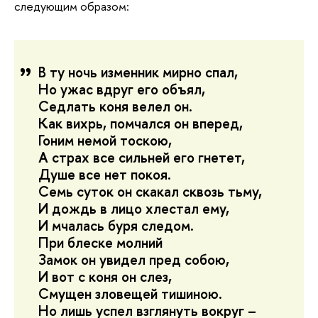
следующим образом:
В ту ночь изменник мирно спал,
Но ужас вдруг его объял,
Седлать коня велел он.
Как вихрь, помчался он вперед,
Гоним немой тоскою,
А страх все сильней его гнетет,
Душе все нет покоя.
Семь суток он скакал сквозь тьму,
И дождь в лицо хлестал ему,
И мчалась буря следом.
При блеске молний
Замок он увидел пред собою,
И вот с коня он слез,
Смущен зловещей тишиною.
Но лишь успел взглянуть вокруг –