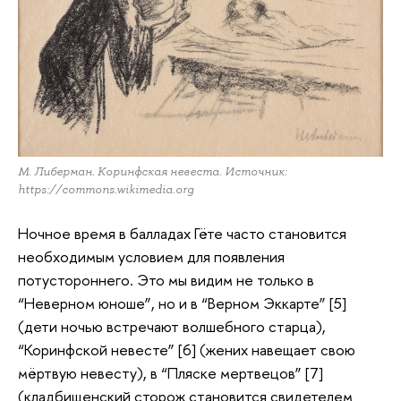
М. Либерман. Коринфская невеста. Источник:
https://commons.wikimedia.org
Ночное время в балладах Гёте часто становится
необходимым условием для появления
потустороннего. Это мы видим не только в
“Неверном юноше”, но и в “Верном Эккарте” [5]
(дети ночью встречают волшебного старца),
“Коринфской невесте” [6] (жених навещает свою
мёртвую невесту), в “Пляске мертвецов” [7]
(кладбищенский сторож становится свидетелем