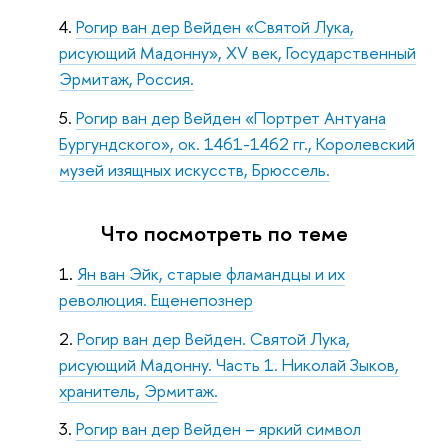
Рогир ван дер Вейден «Святой Лука,
рисующий Мадонну», ХV век, Государственный
Эрмитаж, Россия.
Рогир ван дер Вейден «Портрет Антуана
Бургундского», ок. 1461-1462 гг., Королевский
музей изящных искусств, Брюссель.
Что посмотреть по теме
Ян ван Эйк, старые фламандцы и их
революция. Ещенепознер
Рогир ван дер Вейден. Святой Лука,
рисующий Мадонну. Часть 1. Николай Зыков,
хранитель, Эрмитаж.
Рогир ван дер Вейден – яркий символ