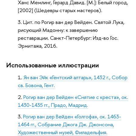
Ханс Мемлинг, Герард Давид. [М.]: Белый город,
[2002] (Шедевры старых мастеров).
Цит. по Рогир ван дер Вейден. Святой Лука,
рисующий Мадонну: к завершению
реставрации. Санкт-Петербург: Изд-во Гос.
Эрмитажа, 2016.
Использованные иллюстрации
Ян ван Эйк «Гентский алтарь», 1432 г., Собор
св. Бовона, Гент.
Рогир ван дер Вейден «Снятие с креста», ок.
1430-1435 гг., Прадо, Мадрид.
Рогир ван дер Вейден «Голгофа», ок. 1463-
1464 гг., Собрание Джога Дж. Джонсона,
Художественный музей, Филадельфия.