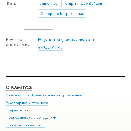
Темы
живопись
Рогир ван дер Вейден
Северное Возрождение
Научно-популярный журнал
В статье
упомянуты
«ИКСТАТИ»
О КАМПУСЕ
ОБ
Сведения об образовательной организации
Мер
Руководство и структура
Мер
Подразделения
Дов
Преподаватели и сотрудники
Ол
Попечительский совет
При