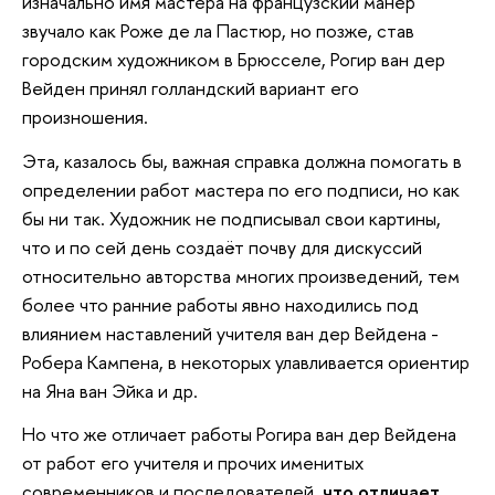
изначально имя мастера на французский манер
звучало как Роже де ла Пастюр, но позже, став
городским художником в Брюсселе, Рогир ван дер
Вейден принял голландский вариант его
произношения.
Эта, казалось бы, важная справка должна помогать в
определении работ мастера по его подписи, но как
бы ни так. Художник не подписывал свои картины,
что и по сей день создаёт почву для дискуссий
относительно авторства многих произведений, тем
более что ранние работы явно находились под
влиянием наставлений учителя ван дер Вейдена -
Робера Кампена, в некоторых улавливается ориентир
на Яна ван Эйка и др.
Но что же отличает работы Рогира ван дер Вейдена
от работ его учителя и прочих именитых
современников и последователей,
что отличает