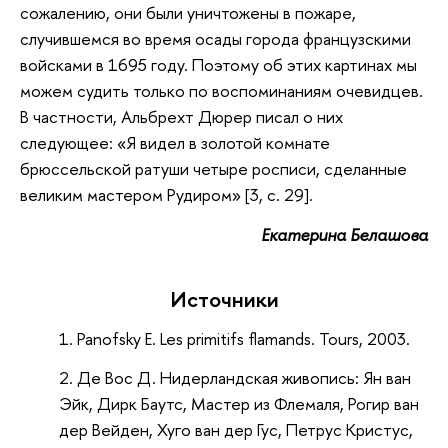
сожалению, они были уничтожены в пожаре,
случившемся во время осады города французскими
войсками в 1695 году. Поэтому об этих картинах мы
можем судить только по воспоминаниям очевидцев.
В частности, Альбрехт Дюрер писал о них
следующее: «Я видел в золотой комнате
брюссельской ратуши четыре росписи, сделанные
великим мастером Рудиром» [3, с. 29].
Екатерина Белашова
Источники
Panofsky E. Les primitifs flamands. Tours, 2003.
Де Вос Д. Нидерландская живопись: Ян ван
Эйк, Дирк Баутс, Мастер из Флемаля, Рогир ван
дер Вейден, Хуго ван дер Гус, Петрус Кристус,