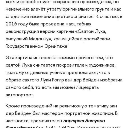
хотя и способствует сохранению произведения, но
неизменно влечёт утрату оригинального грунта и как
следствие изменение цветовосприятия. К счастью, в
2016 году была проведена масштабная
реконструкция версии картины «Святой Лука,
рисующий Мадонну», хранящейся в российском
Государственном Эрмитаже.
Эта картина интересна помимо прочего тем, что
святой Лука считается покровителем художников,
поэтому отдельные учёные предполагают, что в
образе святого Луки Рогир ван дер Вейден изобразил
самого себя, то есть мы можем лицезреть
автопортрет.
Кроме произведений на религиозную тематику ван
дер Вейден был мастером портретной живописи. В
частности, примечателен
портрет Антуана
Бургундского
(ок. 1461-1462 гг., Королевский музей