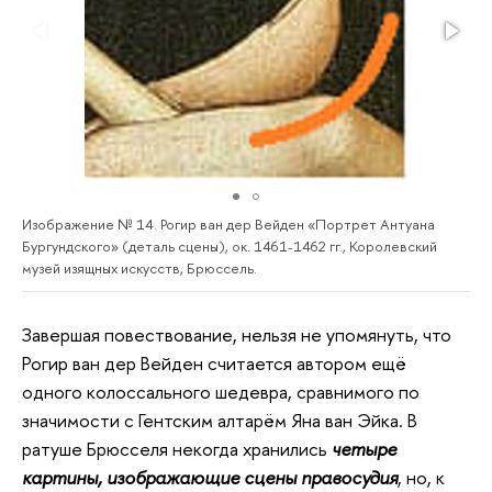
Изображение № 14. Рогир ван дер Вейден «Портрет Антуана
Бургундского» (деталь сцены), ок. 1461-1462 гг., Королевский
музей изящных искусств, Брюссель.
Завершая повествование, нельзя не упомянуть, что
Рогир ван дер Вейден считается автором ещё
одного колоссального шедевра, сравнимого по
значимости с Гентским алтарём Яна ван Эйка. В
ратуше Брюсселя некогда хранились
четыре
картины, изображающие сцены правосудия
, но, к