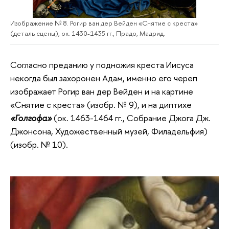
Изображение № 8. Рогир ван дер Вейден «Снятие с креста»
(деталь сцены), ок. 1430-1435 гг., Прадо, Мадрид.
Согласно преданию у подножия креста Иисуса
некогда был захоронен Адам, именно его череп
изображает Рогир ван дер Вейден и на картине
«Снятие с креста» (изобр. № 9), и на диптихе
«Голгофа»
(ок. 1463-1464 гг., Собрание Джога Дж.
Джонсона, Художественный музей, Филадельфия)
(изобр. № 10).