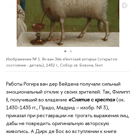
Изображение № 1. Ян ван Эйк «Гентский алтарь» (открытое
состояние - деталь), 1432 г., Собор св. Бовона, Гент.
Работы Рогира ван дер Вейдена получали сильный
эмоциональный отклик у своих зрителей. Так, Филипп
II, получивший во владение
«Снятие с креста»
(ок.
1430-1435 гг., Прадо, Мадрид – изобр. № 3),
приказал при реставрации не трогать выражения лиц,
дабы не повредить оригинальную авторскую
живопись. А Дирк де Вос во вступлении к книге