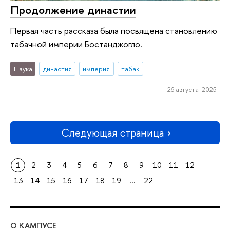
Продолжение династии
Первая часть рассказа была посвящена становлению
табачной империи Бостанджогло.
Наука
династия
империя
табак
26 августа 2025
Следующая страница
1
2
3
4
5
6
7
8
9
10
11
12
13
14
15
16
17
18
19
...
22
О КАМПУСЕ
ОБ