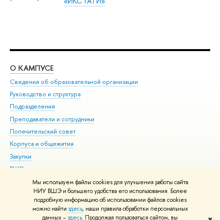
«ИКСТАТИ»
О КАМПУСЕ
ОБ
Сведения об образовательной организации
Мер
Руководство и структура
Мер
Подразделения
Дов
Преподаватели и сотрудники
Ол
Попечительский совет
При
Корпуса и общежития
При
Закупки
Ди
ВШЭ для студентов с ограниченными возможностями
До
здоровья и инвалидностью
Ас
Мы используем файлы cookies для улучшения работы сайта
Версия для слабовидящих
НИУ ВШЭ и большего удобства его использования. Более
Обр
подробную информацию об использовании файлов cookies
Единая платежная страница
можно найти
здесь
, наши правила обработки персональных
данных –
здесь
. Продолжая пользоваться сайтом, вы
✖