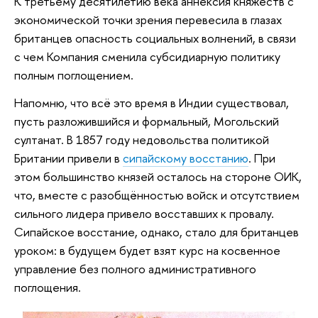
К третьему десятилетию века аннексия княжеств с
экономической точки зрения перевесила в глазах
британцев опасность социальных волнений, в связи
с чем Компания сменила субсидиарную политику
полным поглощением.
Напомню, что всё это время в Индии существовал,
пусть разложившийся и формальный, Могольский
султанат. В 1857 году недовольства политикой
Британии привели в
сипайскому восстанию
. При
этом большинство князей осталось на стороне ОИК,
что, вместе с разобщённостью войск и отсутствием
сильного лидера привело восставших к провалу.
Сипайское восстание, однако, стало для британцев
уроком: в будущем будет взят курс на косвенное
управление без полного административного
поглощения.