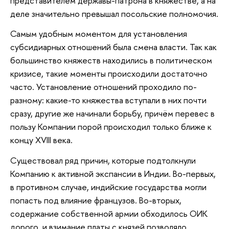
представителем державы-патрона в княжестве, а на
деле значительно превышал посольские полномочия.
Самым удобным моментом для установления
субсидиарных отношений была смена власти. Так как
большинство княжеств находились в политическом
кризисе, такие моменты происходили достаточно
часто. Установление отношений проходило по-
разному: какие-то княжества вступали в них почти
сразу, другие же начинали борьбу, причём перевес в
пользу Компании порой происходил только ближе к
концу XVIII века.
Существовал ряд причин, которые подтолкнули
Компанию к активной экспансии в Индии. Во-первых,
в противном случае, индийские государства могли
попасть под влияние французов. Во-вторых,
содержание собственной армии обходилось ОИК
дорого, и взимание платы с князей позволяло