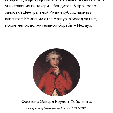
уничтожения пиндхари – бандитов. В процессе
зачистки Центральной Индии субсидиарным
клиентом Компании стал Нагпур, а вслед за ним,
после непродолжительной борьбы – Индаур.
Френсис Эдвард Роудон-Хейстингс,
генерал-губернатор Индии 1813-1823