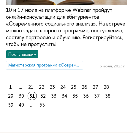
10 и 17 июля на платформе Webinar пройдут
онлайн-консультации для абитуриентов
«Современного социального анализа». На встрече
можно задать вопрос о программе, поступлению,
составу портфолио и обучению. Регистрируйтесь,
чтобы не пропустить!
Поступающим
Магистерская программа «Современный социальный анализ»
5 июля, 2023 г.
1
...
21
22
23
24
25
26
27
28
29
30
31
32
33
34
35
36
37
38
39
40
...
53