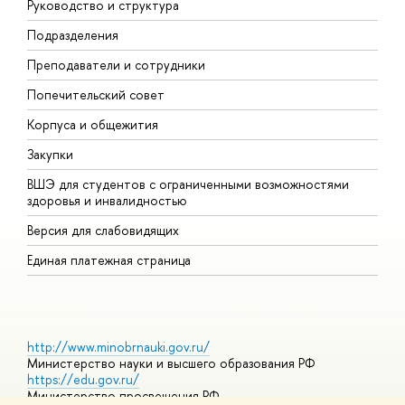
Руководство и структура
М
Подразделения
Д
Преподаватели и сотрудники
О
Попечительский совет
П
Корпуса и общежития
П
Закупки
Д
ВШЭ для студентов с ограниченными возможностями
Д
здоровья и инвалидностью
А
Версия для слабовидящих
О
Единая платежная страница
http://www.minobrnauki.gov.ru/
Министерство науки и высшего образования РФ
https://edu.gov.ru/
Министерство просвещения РФ