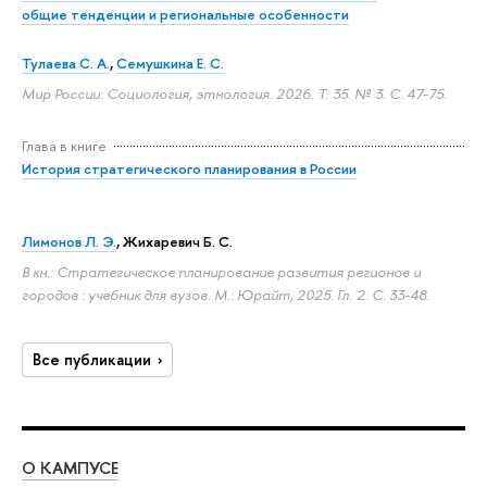
общие тенденции и региональные особенности
Тулаева С. А.
,
Семушкина Е. С.
Мир России: Социология, этнология. 2026. Т. 35. № 3.
С. 47-75.
Глава в книге
История стратегического планирования в России
Лимонов Л. Э.
, Жихаревич Б. С.
В кн.: Стратегическое планирование развития регионов и
городов : учебник для вузов. М.: Юрайт, 2025. Гл. 2.
С. 33-48.
Все публикации
О КАМПУСЕ
ОБ