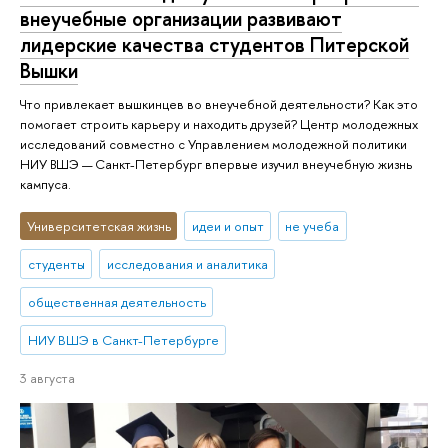
внеучебные организации развивают
лидерские качества студентов Питерской
Вышки
Что привлекает вышкинцев во внеучебной деятельности? Как это
помогает строить карьеру и находить друзей? Центр молодежных
исследований совместно с Управлением молодежной политики
НИУ ВШЭ — Санкт-Петербург впервые изучил внеучебную жизнь
кампуса.
Университетская жизнь
идеи и опыт
не учеба
студенты
исследования и аналитика
общественная деятельность
НИУ ВШЭ в Санкт-Петербурге
3 августа