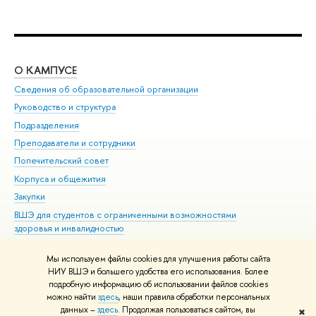
О КАМПУСЕ
ОБ
Сведения об образовательной организации
Мер
Руководство и структура
Мер
Подразделения
Дов
Преподаватели и сотрудники
Ол
Попечительский совет
При
Корпуса и общежития
При
Закупки
Ди
ВШЭ для студентов с ограниченными возможностями
До
здоровья и инвалидностью
Ас
Версия для слабовидящих
Обр
Мы используем файлы cookies для улучшения работы сайта
Единая платежная страница
НИУ ВШЭ и большего удобства его использования. Более
подробную информацию об использовании файлов cookies
можно найти
здесь
, наши правила обработки персональных
данных –
здесь
. Продолжая пользоваться сайтом, вы
✖