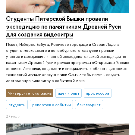
Студенты Питерской Вышки провели
экспедицию по памятникам Древней Руси
для создания видеоигры
Псков, Изборск, Выбуты, Рюриково городище и Старая Ладога —
студенты московского и петербургского кампусов приняли
участие в междисциплинарной исследовательской экспедиции по
памятникам Древней Руси в рамках программы «Открываем Россию
заново». Историки, социологи и специалисты в области цифровых
технологий изучали эпоху княгини Ольги, чтобы помочь создать
достоверную видеоигру о событиях X века.
Университетская жизнь
идеи и опыт
профессора
студенты
репортаж о событии
бакалавриат
27 июля