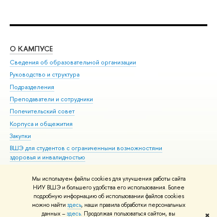
О КАМПУСЕ
ОБ
Сведения об образовательной организации
Мер
Руководство и структура
Мер
Подразделения
Дов
Преподаватели и сотрудники
Ол
Попечительский совет
При
Корпуса и общежития
При
Закупки
Ди
ВШЭ для студентов с ограниченными возможностями
До
здоровья и инвалидностью
Ас
Версия для слабовидящих
Обр
Мы используем файлы cookies для улучшения работы сайта
Единая платежная страница
НИУ ВШЭ и большего удобства его использования. Более
подробную информацию об использовании файлов cookies
можно найти
здесь
, наши правила обработки персональных
данных –
здесь
. Продолжая пользоваться сайтом, вы
✖