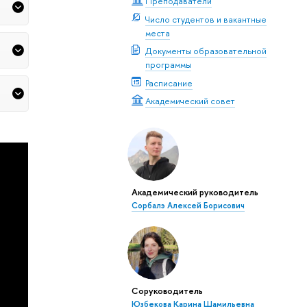
Преподаватели
Число студентов и вакантные
места
Документы образовательной
программы
Расписание
Академический совет
Академический руководитель
Сорбалэ Алексей Борисович
Соруководитель
Юзбекова Карина Шамильевна