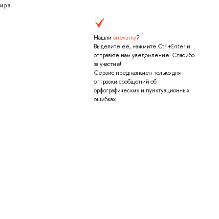
ира.
Нашли
опечатку
?
Выделите её, нажмите Ctrl+Enter и
отправьте нам уведомление. Спасибо
за участие!
Сервис предназначен только для
отправки сообщений об
орфографических и пунктуационных
ошибках.