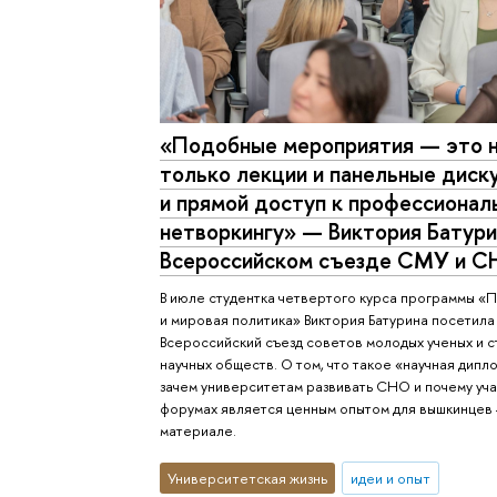
«Подобные мероприятия — это 
только лекции и панельные диску
и прямой доступ к профессионал
нетворкингу» — Виктория Батури
Всероссийском съезде СМУ и 
В июле студентка четвертого курса программы «
и мировая политика» Виктория Батурина посетила
Всероссийский съезд советов молодых ученых и с
научных обществ. О том, что такое «научная дипл
зачем университетам развивать СНО и почему уча
форумах является ценным опытом для вышкинцев
материале.
Университетская жизнь
идеи и опыт