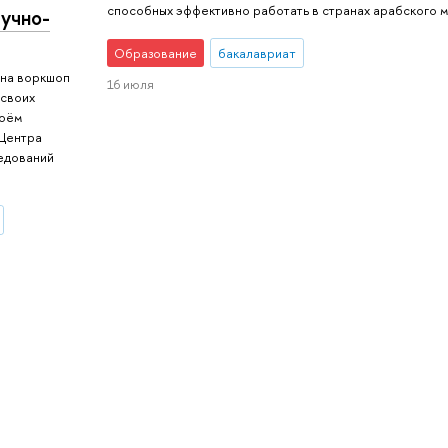
способных эффективно работать в странах арабского м
аучно-
Образование
бакалавриат
 на воркшоп
16 июля
 своих
воём
 Центра
едований