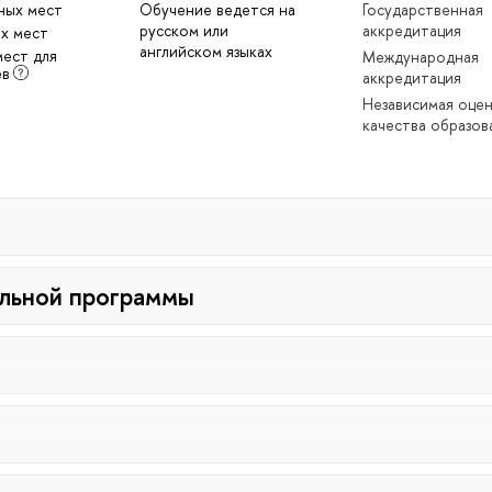
ных мест
Обучение ведется на
Государственная
русском или
аккредитация
х мест
английском языках
мест для
Международная
ев
аккредитация
Независимая оце
качества образов
льной программы