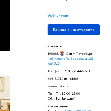
Учебный офис
Единое окно студента
Контакты
190068,
Санкт-Петербург
,
наб. Канала Грибоедова, д. 123,
каб. 310
Телефон: +7 (812) 644-59-11
доб. 61710 или 61865
Режим работы:
Пн. – Пт.: 10:00–18:00
Сб. – Вс.: Выходной
Контакт-центр
Телефон:
+7 (812) 980-00-30