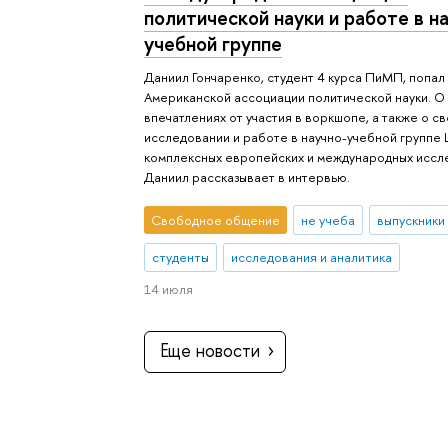
политической науки и работе в н
учебной группе
Даниил Гончаренко, студент 4 курса ПиМП, попал
Американской ассоциации политической науки. О
впечатлениях от участия в воркшопе, а также о с
исследовании и работе в научно-учебной группе
комплексных европейских и международных иссл
Даниил рассказывает в интервью.
Свободное общение
не учеба
выпускники
студенты
исследования и аналитика
14 июля
Еще новости