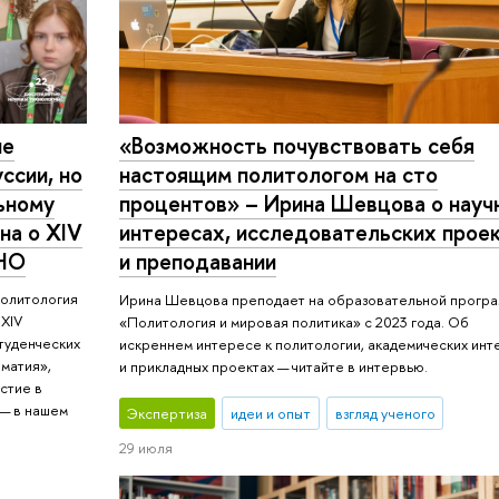
не
«Возможность почувствовать себя
ссии, но
настоящим политологом на сто
ьному
процентов» – Ирина Шевцова о науч
на о XIV
интересах, исследовательских прое
СНО
и преподавании
Политология
Ирина Шевцова преподает на образовательной прогр
 XIV
«Политология и мировая политика» с 2023 года. Об
туденческих
искреннем интересе к политологии, академических инт
оматия»,
и прикладных проектах — читайте в интервью.
стие в
 — в нашем
Экспертиза
идеи и опыт
взгляд ученого
29 июля