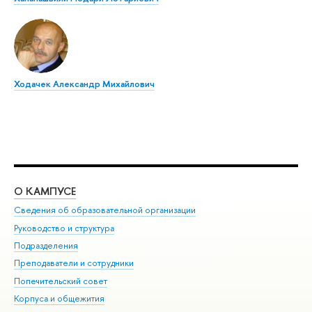
Ходачек Александр Михайлович
О КАМПУСЕ
ОБ
Сведения об образовательной организации
Мер
Руководство и структура
Мер
Подразделения
Дов
Преподаватели и сотрудники
Ол
Попечительский совет
При
Корпуса и общежития
При