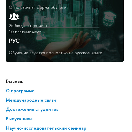
Очно-заочная форма обучения
25 бюджетных мест
10 платных мест
РУС
Обучение ведётся полностью на русском языке
Главная:
О программе
Меж­ду­на­род­ные связи
Достижения студентов
Выпускники
Научно-исследовательский семинар