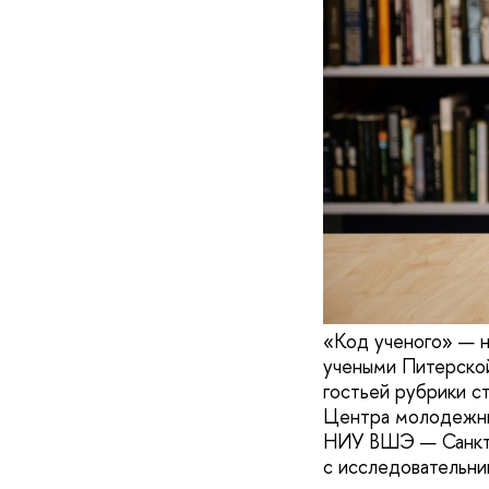
«Код ученого» — н
учеными Питерской
гостьей рубрики с
Центра молодежных
НИУ ВШЭ — Санкт-
с исследовательни