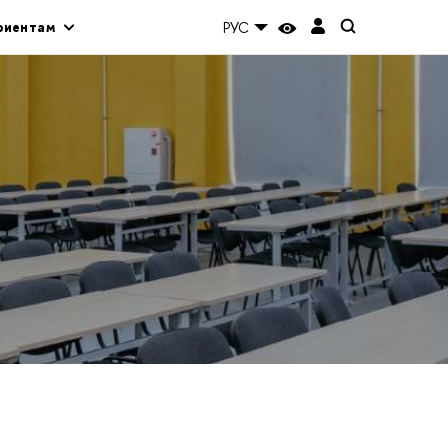
риентам
РУС