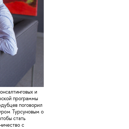
онсалтинговых и
рской программы
одубцев поговорил
уром Турсуновым о
чтобы стать
ничество с