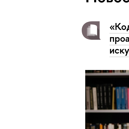
«Код
про
иску