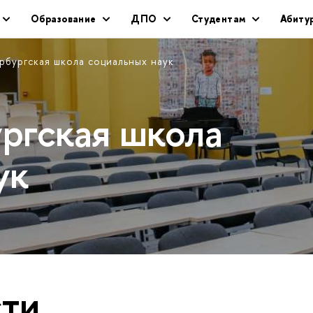
Образование
ДПО
Студентам
Абиту
рбургская школа социальных наук
ргская школа
ук
ти