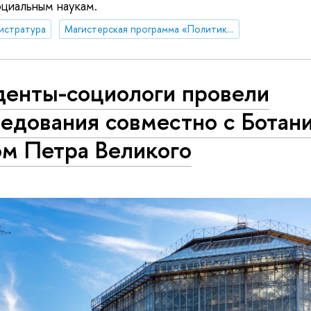
циальным наукам.
истратура
Магистерская программа «Политика и глобальное управление в Евразии»
денты-социологи провели
ледования совместно с Ботан
ом Петра Великого