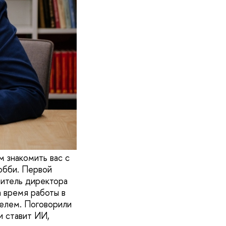
м знакомить вас с
обби. Первой
титель директора
 время работы в
елем. Поговорили
и ставит ИИ,