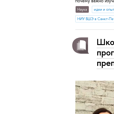
почему важно изуч
Наука
идеи и опы
НИУ ВШЭ в Санкт-Пе
Шко
про
преп