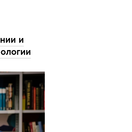
нии и
иологии