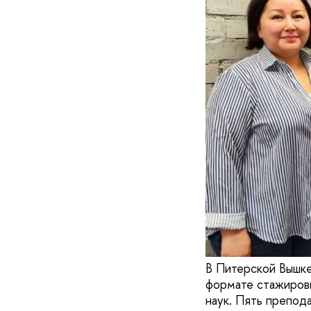
В Питерской Вышке
формате стажировк
наук. Пять препод