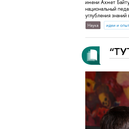
имени Ахмет Байту
национальный педа
углубления знаний
Наука
идеи и опы
“ТУ