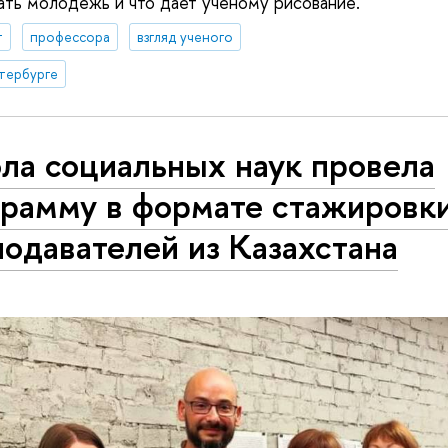
ать молодежь и что дает ученому рисование.
т
профессора
взгляд ученого
тербурге
ла социальных наук провела
грамму в формате стажировк
одавателей из Казахстана