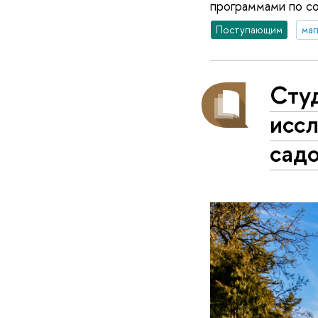
программами по со
Поступающим
маг
Сту
исс
сад