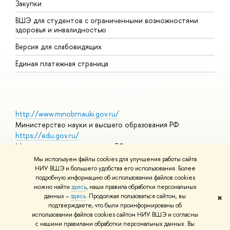
Закупки
Д
ВШЭ для студентов с ограниченными возможностями
Д
здоровья и инвалидностью
А
Версия для слабовидящих
О
Единая платежная страница
http://www.minobrnauki.gov.ru/
Министерство науки и высшего образования РФ
https://edu.gov.ru/
Министерство просвещения РФ
https://elearning.hse.ru/mooc
Мы используем файлы cookies для улучшения работы сайта
Массовые открытые онлайн-курсы
НИУ ВШЭ и большего удобства его использования. Более
подробную информацию об использовании файлов cookies
можно найти
здесь
, наши правила обработки персональных
данных –
здесь
. Продолжая пользоваться сайтом, вы
✖
© НИУ ВШЭ 1993–2026
Адреса и контакты
Условия
подтверждаете, что были проинформированы об
использования материалов
Политика конфиденциальности
Карта
использовании файлов cookies сайтом НИУ ВШЭ и согласны
сайта
с нашими правилами обработки персональных данных. Вы
Шрифты HSE Sans и HSE Slab разработаны в
Школе дизайна НИУ