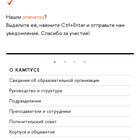
Нашли
опечатку
?
Выделите её, нажмите Ctrl+Enter и отправьте нам
уведомление. Спасибо за участие!
О КАМПУСЕ
Сведения об образовательной организации
М
Руководство и структура
М
Подразделения
Д
Преподаватели и сотрудники
О
Попечительский совет
П
Корпуса и общежития
П