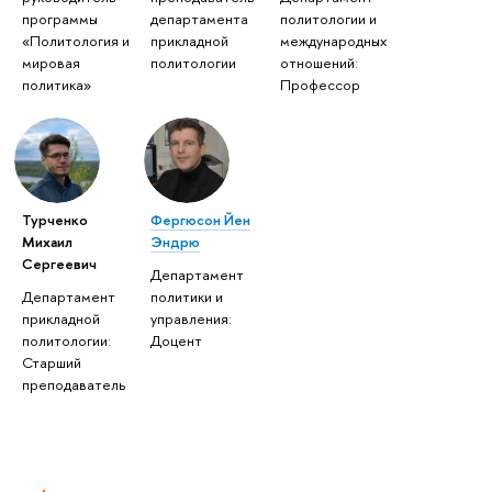
программы
департамента
политологии и
«Политология и
прикладной
международных
мировая
политологии
отношений:
политика»
Профессор
Турченко
Фергюсон Йен
Михаил
Эндрю
Сергеевич
Департамент
Департамент
политики и
прикладной
управления:
политологии:
Доцент
Старший
преподаватель