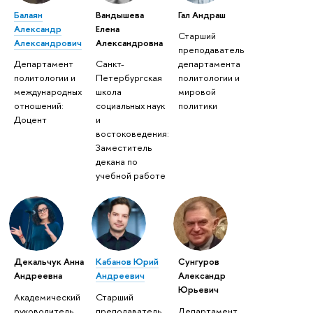
Балаян
Вандышева
Гал Андраш
Александр
Елена
Старший
Александрович
Александровна
преподаватель
Департамент
Санкт-
департамента
политологии и
Петербургская
политологии и
международных
школа
мировой
отношений:
социальных наук
политики
Доцент
и
востоковедения:
Заместитель
декана по
учебной работе
Декальчук Анна
Кабанов Юрий
Сунгуров
Андреевна
Андреевич
Александр
Юрьевич
Академический
Старший
руководитель
преподаватель
Департамент