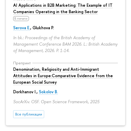
AI Applications in B2B Marketing: The Example of IT
Companies Operating in the Banking Sector
В печати
Serova E.
, Glukhova P.
In bk.: Proceedings of the British Academy of
Management Conference BAM 2026. L.: British Academy
of Management, 2026.
P. 1-14.
Препринт
Denomination, Religiosity and Anti-Immigrant
Attitudes in Europe:Comparative Evidence from the
European Social Survey
Dorkhanov I.,
Sokolov B.
SocArXiv. OSF. Open Science Framework, 2025
Все публикации