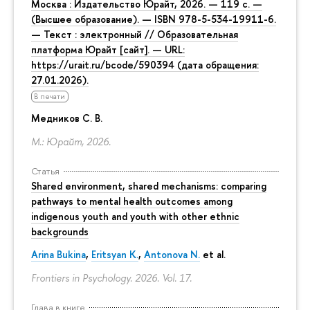
Москва : Издательство Юрайт, 2026. — 119 с. —
(Высшее образование). — ISBN 978-5-534-19911-6.
— Текст : электронный // Образовательная
платформа Юрайт [сайт]. — URL:
https://urait.ru/bcode/590394 (дата обращения:
27.01.2026).
В печати
Медников С. В.
М.: Юрайт, 2026.
Статья
Shared environment, shared mechanisms: comparing
pathways to mental health outcomes among
indigenous youth and youth with other ethnic
backgrounds
Arina Bukina
,
Eritsyan K.
,
Antonova N.
et al.
Frontiers in Psychology. 2026. Vol. 17.
Глава в книге