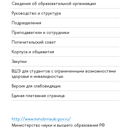
Сведения об образовательной организации
Мероп
Руководство и структура
Мероп
Подразделения
Довуз
Преподаватели и сотрудники
Олим
Попечительский совет
Прием
Корпуса и общежития
Прием
Закупки
Дипл
ВШЭ для студентов с ограниченными возможностями
Допол
здоровья и инвалидностью
Аспир
Версия для слабовидящих
Обрат
Единая платежная страница
http://www.minobrnauki.gov.ru/
Министерство науки и высшего образования РФ