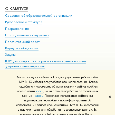
О КАМПУСЕ
ОБ
Сведения об образовательной организации
Мер
Руководство и структура
Мер
Подразделения
Дов
Преподаватели и сотрудники
Ол
Попечительский совет
При
Корпуса и общежития
При
Закупки
Ди
ВШЭ для студентов с ограниченными возможностями
До
здоровья и инвалидностью
Ас
Версия для слабовидящих
Обр
Мы используем файлы cookies для улучшения работы сайта
Единая платежная страница
НИУ ВШЭ и большего удобства его использования. Более
подробную информацию об использовании файлов cookies
можно найти
здесь
, наши правила обработки персональных
данных –
здесь
. Продолжая пользоваться сайтом, вы
✖
Редактору
подтверждаете, что были проинформированы об
© НИУ ВШЭ 1993–2026
Адреса и контакты
Условия использования
использовании файлов cookies сайтом НИУ ВШЭ и согласны
с нашими правилами обработки персональных данных. Вы
материалов
Политика конфиденциальности
Карта сайта
можете отключить файлы cookies в настройках Вашего
Шрифты HSE Sans и HSE Slab разработаны в
Школе дизайна НИУ ВШЭ