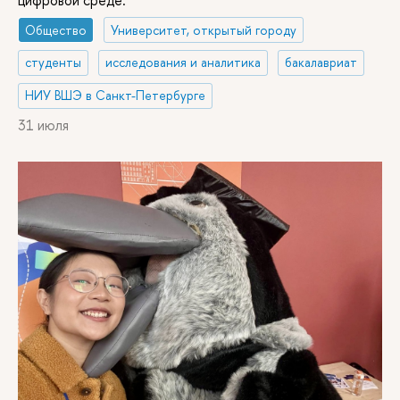
цифровой среде.
управление в Евразии
Общество
Университет, открытый городу
студенты
исследования и аналитика
бакалавриат
НИУ ВШЭ в Санкт-Петербурге
31 июля
Психологическое
10 / 13 / 2
2 года
Очная
сопровождение в
сфере управления
здоровьем и
благополучием
25 / 10 / –
2,5 года
Очно-
Управление
заочная
образованием