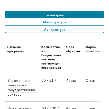
Бакалавриат
Магистратура
Аспирантура
Название
Количество
Срок
Форма
Яз
программы
мест:
обучения
обучения
Бюджетные/
платные/
платные для
иностранцев
Управление и
50 / 51 / -
4 года
Очная
Ру
аналитика в
ан
государственном
секторе
Политология и
60 / 100 /
4 года
Очная
Ан