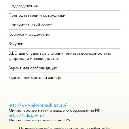
Подразделения
Д
Преподаватели и сотрудники
О
Попечительский совет
П
Корпуса и общежития
П
Закупки
Д
ВШЭ для студентов с ограниченными возможностями
Д
здоровья и инвалидностью
А
Версия для слабовидящих
О
Единая платежная страница
http://www.minobrnauki.gov.ru/
Министерство науки и высшего образования РФ
https://edu.gov.ru/
Министерство просвещения РФ
https://elearning.hse.ru/mooc
Мы используем файлы cookies для улучшения работы сайта