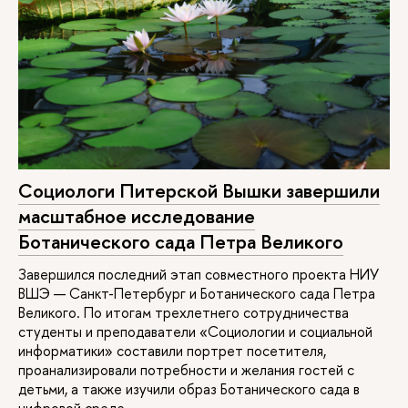
Городское развитие и
20 / 10 / 2
2 года
Очная
управление
Современный
25 / 10 / 2
2 года
Очная
социальный анализ
Социологи Питерской Вышки завершили
масштабное исследование
Ботанического сада Петра Великого
Завершился последний этап совместного проекта НИУ
ВШЭ — Санкт-Петербург и Ботанического сада Петра
Социальное
10 / 20 / 4
2 года
Очная
Великого. По итогам трехлетнего сотрудничества
предпринимательство
студенты и преподаватели «Социологии и социальной
и инновации
информатики» составили портрет посетителя,
проанализировали потребности и желания гостей с
Политика и
10 / 10 / 8
2 года
Очная
детьми, а также изучили образ Ботанического сада в
глобальное