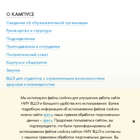
О КАМПУСЕ
ОБ
Сведения об образовательной организации
Мер
Руководство и структура
Мер
Подразделения
Дов
Преподаватели и сотрудники
Ол
Попечительский совет
При
Корпуса и общежития
При
Закупки
Ди
ВШЭ для студентов с ограниченными возможностями
До
здоровья и инвалидностью
Ас
Версия для слабовидящих
Обр
Мы используем файлы cookies для улучшения работы сайта
Единая платежная страница
НИУ ВШЭ и большего удобства его использования. Более
подробную информацию об использовании файлов cookies
можно найти
здесь
, наши правила обработки персональных
данных –
здесь
. Продолжая пользоваться сайтом, вы
✖
Редактору
подтверждаете, что были проинформированы об
© НИУ ВШЭ 1993–2026
Адреса и контакты
Условия использования
использовании файлов cookies сайтом НИУ ВШЭ и согласны
с нашими правилами обработки персональных данных. Вы
материалов
Политика конфиденциальности
Карта сайта