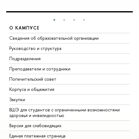
О КАМПУСЕ
Сведения об образовательной организации
М
Руководство и структура
М
Подразделения
Д
Преподаватели и сотрудники
О
Попечительский совет
П
Корпуса и общежития
П
Закупки
Д
ВШЭ для студентов с ограниченными возможностями
Д
здоровья и инвалидностью
А
Версия для слабовидящих
О
Единая платежная страница