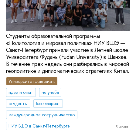
Студенты образовательной программы
«Политология и мировая политика» НИУ ВШЭ —
Санкт-Петербург приняли участие в Летней школе
Университета Фудань (Fudan University) в Шанхае.
В течение трех недель они разбирались в мировой
геополитике и дипломатических стратегиях Китая.
Университетская жизнь
идеи и опыт
не учеба
студенты
бакалавриат
международное сотрудничество
НИУ ВШЭ в Санкт-Петербурге
3 июля