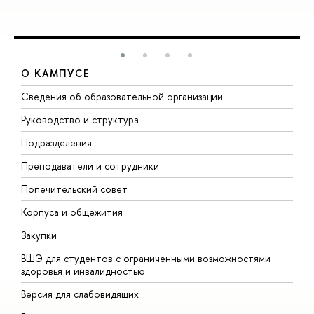
О КАМПУСЕ
Сведения об образовательной организации
М
Руководство и структура
М
Подразделения
Д
Преподаватели и сотрудники
О
Попечительский совет
П
Корпуса и общежития
П
Закупки
Д
ВШЭ для студентов с ограниченными возможностями
Д
здоровья и инвалидностью
А
Версия для слабовидящих
О