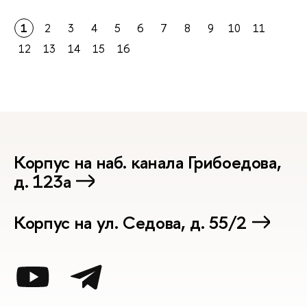
1
2
3
4
5
6
7
8
9
10
11
12
13
14
15
16
Корпус на наб. канала Грибоедова,
д. 123а
Корпус на ул. Седова, д. 55/2