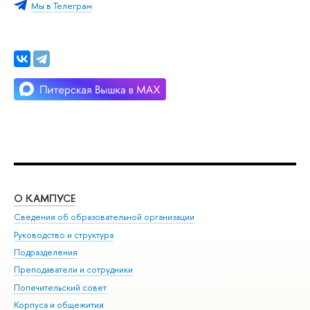
Мы в Телеграм
О КАМПУСЕ
ОБ
Сведения об образовательной организации
Мер
Руководство и структура
Мер
Подразделения
Дов
Преподаватели и сотрудники
Ол
Попечительский совет
При
Корпуса и общежития
При