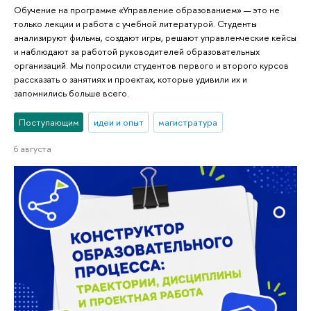
Обучение на программе «Управление образованием» — это не
только лекции и работа с учебной литературой. Студенты
анализируют фильмы, создают игры, решают управленческие кейсы
и наблюдают за работой руководителей образовательных
организаций. Мы попросили студентов первого и второго курсов
рассказать о занятиях и проектах, которые удивили их и
запомнились больше всего.
Поступающим
идеи и опыт
магистратура
6 августа