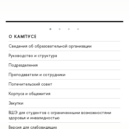
О КАМПУСЕ
Сведения об образовательной организации
М
Руководство и структура
М
Подразделения
Д
Преподаватели и сотрудники
О
Попечительский совет
П
Корпуса и общежития
П
Закупки
Д
ВШЭ для студентов с ограниченными возможностями
Д
здоровья и инвалидностью
А
Версия для слабовидящих