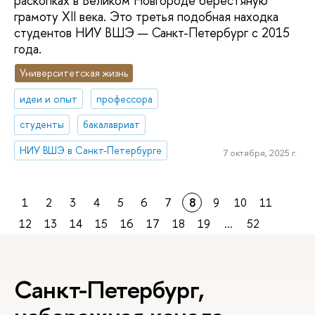
раскопках в Великом Новгороде берестяную
грамоту XII века. Это третья подобная находка
студентов НИУ ВШЭ — Санкт-Петербург с 2015
года.
Университетская жизнь
идеи и опыт
профессора
студенты
бакалавриат
НИУ ВШЭ в Санкт-Петербурге
7 октября, 2025 г.
1
2
3
4
5
6
7
8
9
10
11
12
13
14
15
16
17
18
19
...
52
Санкт-Петербург,