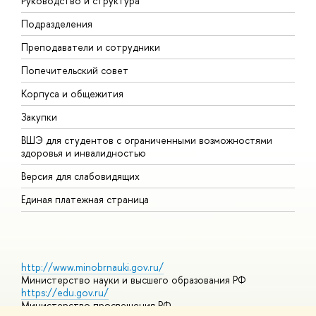
Руководство и структура
М
Подразделения
Д
Преподаватели и сотрудники
О
Попечительский совет
П
Корпуса и общежития
П
Закупки
Д
ВШЭ для студентов с ограниченными возможностями
Д
здоровья и инвалидностью
А
Версия для слабовидящих
О
Единая платежная страница
http://www.minobrnauki.gov.ru/
Министерство науки и высшего образования РФ
https://edu.gov.ru/
Министерство просвещения РФ