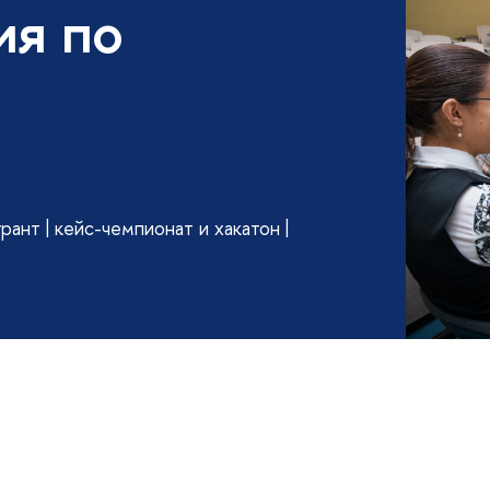
ия по
грант | кейс-чемпионат и хакатон |