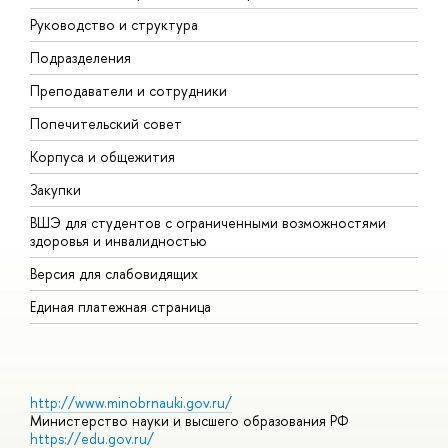
Руководство и структура
М
Подразделения
Д
Преподаватели и сотрудники
О
Попечительский совет
П
Корпуса и общежития
П
Закупки
Д
ВШЭ для студентов с ограниченными возможностями
Д
здоровья и инвалидностью
А
Версия для слабовидящих
О
Единая платежная страница
http://www.minobrnauki.gov.ru/
Министерство науки и высшего образования РФ
https://edu.gov.ru/