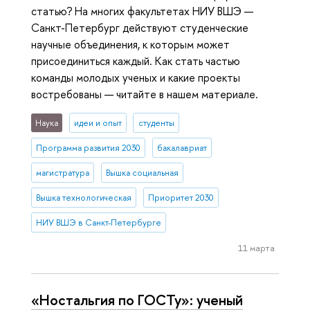
статью? На многих факультетах НИУ ВШЭ —
Санкт-Петербург действуют студенческие
научные объединения, к которым может
присоединиться каждый. Как стать частью
команды молодых ученых и какие проекты
востребованы — читайте в нашем материале.
Наука
идеи и опыт
студенты
Программа развития 2030
бакалавриат
магистратура
Вышка социальная
Вышка технологическая
Приоритет 2030
НИУ ВШЭ в Санкт-Петербурге
11 марта
«Ностальгия по ГОСТу»: ученый