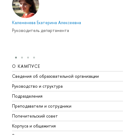
Калеменева Екатерина Алексеевна
Руководитель департамента
О КАМПУСЕ
ОБР
Сведения об образовательной организации
Мероп
Руководство и структура
Мероп
Подразделения
Довуз
Преподаватели и сотрудники
Олим
Попечительский совет
Прием
Корпуса и общежития
Прием