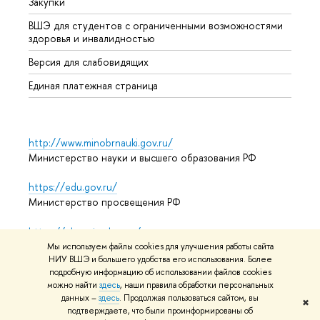
Закупки
Дипл
ВШЭ для студентов с ограниченными возможностями
Допол
здоровья и инвалидностью
Аспир
Версия для слабовидящих
Обрат
Единая платежная страница
http://www.minobrnauki.gov.ru/
Министерство науки и высшего образования РФ
https://edu.gov.ru/
Министерство просвещения РФ
https://elearning.hse.ru/mooc
Массовые открытые онлайн-курсы
Мы используем файлы cookies для улучшения работы сайта
НИУ ВШЭ и большего удобства его использования. Более
подробную информацию об использовании файлов cookies
можно найти
здесь
, наши правила обработки персональных
© НИУ ВШЭ 1993–2026
Адреса и контакты
Условия
данных –
здесь
. Продолжая пользоваться сайтом, вы
✖
подтверждаете, что были проинформированы об
использования материалов
Политика конфиденциальности