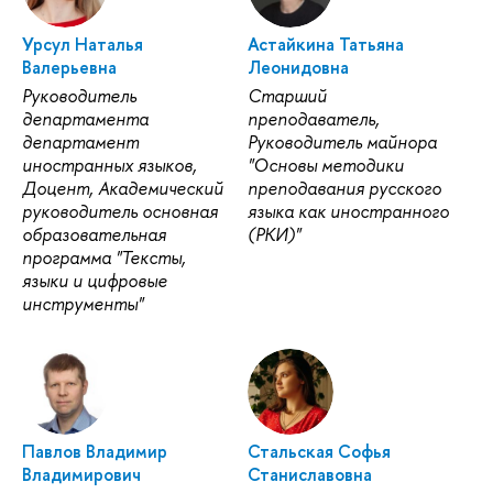
Урсул Наталья
Астайкина Татьяна
Валерьевна
Леонидовна
Руководитель
Старший
департамента
преподаватель,
департамент
Руководитель майнора
иностранных языков,
"Основы методики
Доцент, Академический
преподавания русского
руководитель основная
языка как иностранного
образовательная
(РКИ)"
программа "Тексты,
языки и цифровые
инструменты"
Павлов Владимир
Стальская Софья
Владимирович
Станиславовна