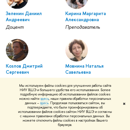
Зеленин Даниил
Кирина Маргарита
Андреевич
Александровна
Доцент
Преподаватель
Козлов Дмитрий
Мовнина Наталья
Сергеевич
Савельевна
Старший
Доцент
преподаватель
Мы используем файлы cookies для улучшения работы сайта
НИУ ВШЭ и большего удобства его использования. Более
подробную информацию об использовании файлов cookies
можно найти
здесь
, наши правила обработки персональных
данных –
здесь
. Продолжая пользоваться сайтом, вы
✖
подтверждаете, что были проинформированы об
использовании файлов cookies сайтом НИУ ВШЭ и согласны
с нашими правилами обработки персональных данных. Вы
можете отключить файлы cookies в настройках Вашего
Пахомова Александра
Попова Татьяна
браузера.