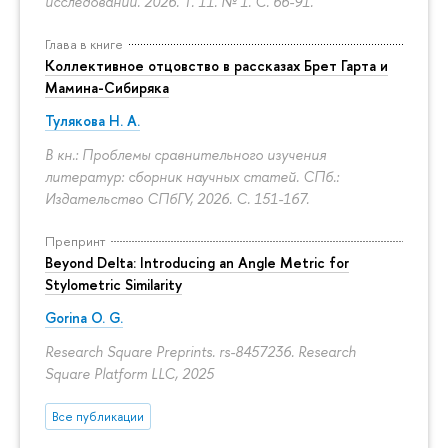
исследований. 2026. Т. 11. № 1.
С. 66-91.
Глава в книге
Коллективное отцовство в рассказах Брет Гарта и
Мамина-Сибиряка
Тулякова Н. А.
В кн.: Проблемы сравнительного изучения
литератур: сборник научных статей. СПб.:
Издательство СПбГУ, 2026.
С. 151-167.
Препринт
Beyond Delta: Introducing an Angle Metric for
Stylometric Similarity
Gorina O. G.
Research Square Preprints. rs-8457236. Research
Square Platform LLC, 2025
Все публикации