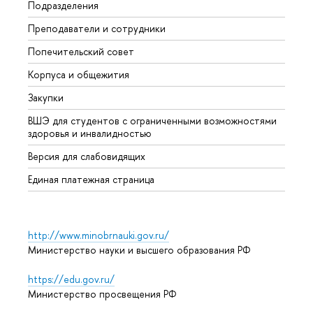
Подразделения
Довуз
Преподаватели и сотрудники
Олим
Попечительский совет
Прием
Корпуса и общежития
Прием
Закупки
Дипл
ВШЭ для студентов с ограниченными возможностями
Допол
здоровья и инвалидностью
Аспир
Версия для слабовидящих
Обрат
Единая платежная страница
http://www.minobrnauki.gov.ru/
Министерство науки и высшего образования РФ
https://edu.gov.ru/
Министерство просвещения РФ