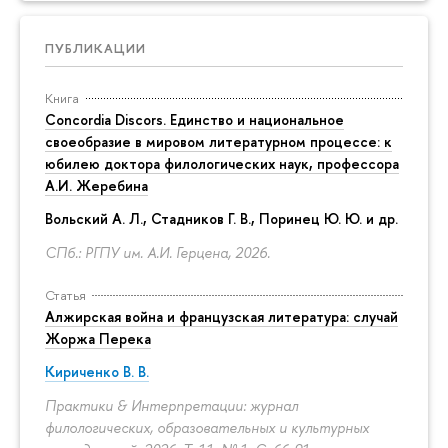
ПУБЛИКАЦИИ
Книга
Concordia Discors. Единство и национальное
своеобразие в мировом литературном процессе: к
юбилею доктора филологических наук, профессора
А.И. Жеребина
Вольский А. Л., Стадников Г. В., Поринец Ю. Ю. и др.
СПб.: РГПУ им. А.И. Герцена, 2026.
Статья
Алжирская война и французская литература: случай
Жоржа Перека
Кириченко В. В.
Практики & Интерпретации: журнал
филологических, образовательных и культурных