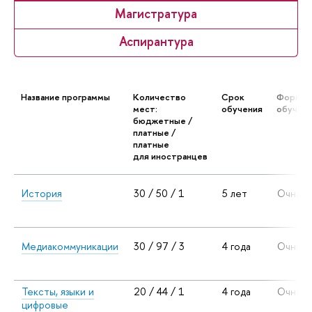
Магистратура
Аспирантура
Название программы
Количество
Срок
Форма
мест:
обучения
обучен
бюджетные /
платные /
платные
для иностранцев
История
30 / 50 / 1
5 лет
Очная
Медиакоммуникации
30 / 97 / 3
4 года
Очная
Тексты, языки и
20 / 44 / 1
4 года
Очная
цифровые