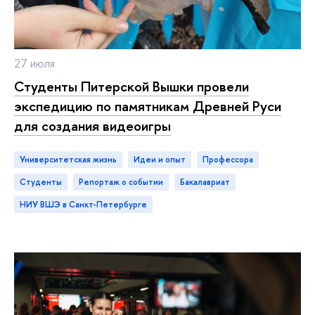
27 июля
Студенты Питерской Вышки провели
экспедицию по памятникам Древней Руси
для создания видеоигры
Университетская жизнь
идеи и опыт
профессора
студенты
репортаж о событии
бакалавриат
НИУ ВШЭ в Санкт-Петербурге