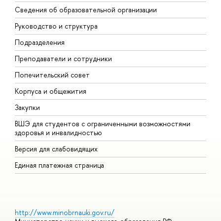
Сведения об образовательной организации
М
Руководство и структура
М
Подразделения
Д
Преподаватели и сотрудники
О
Попечительский совет
П
Корпуса и общежития
П
Закупки
Д
ВШЭ для студентов с ограниченными возможностями
Д
здоровья и инвалидностью
А
Версия для слабовидящих
О
Единая платежная страница
http://www.minobrnauki.gov.ru/