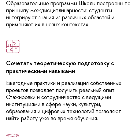
Образовательные
программы Школы построены по
лингвистика:
обучение
принципу междисциплинарности: студенты
иностранному языку
интегрируют знания из различных областей и
и перевод в
применяют их в новых контекстах.
цифровой среде
Русская литература
15 / 10 / 2
2 года
Очная
в кросс-культурной
и интермедиальной
перспективах
Сочетать теоретическую подготовку с
практическими навыками
Языковые
10 / 20 / 2
2 года
Очная
технологии в
Ежегодные
практики и реализация собственных
бизнесе и
проектов позволяет получить реальный опыт.
образовании
Стажировки и сотрудничество с ведущими
институциями в сфере науки, культуры,
образования и цифровых технологий позволяют
найти работу уже во время обучения.