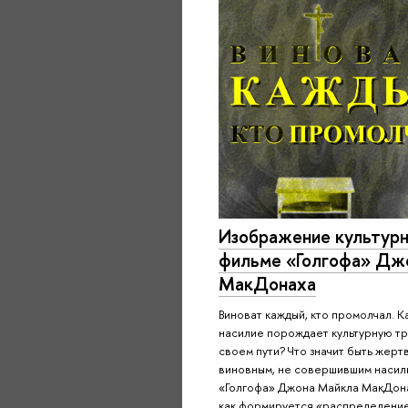
Изображение культурн
фильме «Голгофа» Дж
МакДонаха
Виноват каждый, кто промолчал. К
насилие порождает культурную тр
своем пути? Что значит быть жерт
виновным, не совершившим насил
«Голгофа» Джона Майкла МакДона
как формируется «распределение