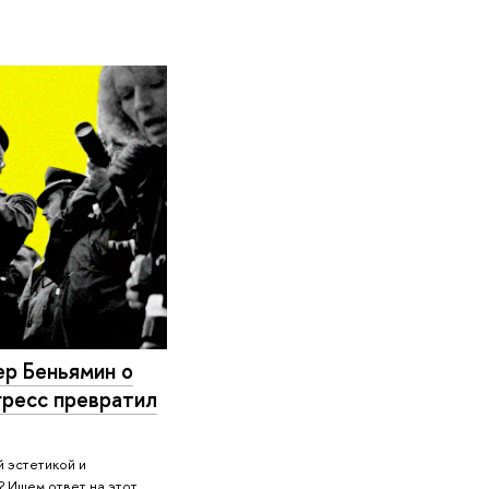
ер Беньямин о
гресс превратил
й эстетикой и
 Ищем ответ на этот