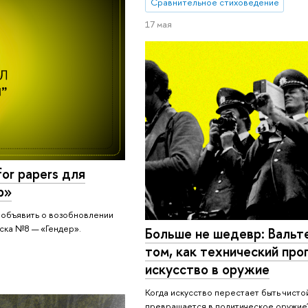
Сравнительное стиховедение
17 мая
for papers для
р»
 объявить о возобновлении
уска №8 — «Гендер».
Больше не шедевр: Вальт
том, как технический про
искусство в оружие
Когда искусство перестает быть чисто
превращается в политическое оружие?