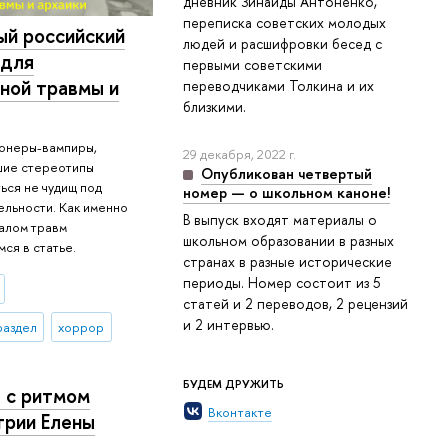
дневник Зинаиды Антоненко,
переписка советских молодых
ый российский
людей и расшифровки бесед с
 для
первыми советскими
ной травмы и
переводчиками Толкина и их
близкими.
ионеры-вампиры,
29 декабря, 2022 г.
шие стереотипы
Опубликован четвертый
ься не чудищ под
номер — о школьном каноне!
ельности. Как именно
В выпуск входят материалы о
калом травм
школьном образовании в разных
ся в статье.
странах в разные исторические
периоды. Номер состоит из 5
статей и 2 переводов, 2 рецензий
и 2 интервью.
раздел
хоррор
БУДЕМ ДРУЖИТЬ
 с ритмом
Вконтакте
трии Елены