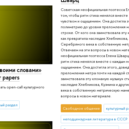
Советская неофициальная поэтесса Е
том, чтобы ритм стиха менялся вместе
чувством и ощущением. Она достигла э
полиметрию до уровня преломления м
строке. От кого она заимствовала эту 
как превратила наследие Хлебникова, 
Серебряного века в собственную мет
Отвечаем на эти вопросы в новом мат
неофициальная поэтесса Елена Шварц 
ритм стиха менялся вместе с каждым н
ощущением. Она достигла этого, дове
воими словами»
преломления метра почти на каждой ст
r papers
заимствовала эту «ломаную музыку» ст
наследие Хлебникова, Кузмина и друг
ть open-call культурного
века в собственную метрическую мане
вопросы в новом материале.
ный раздел
Свободное общение
культурный р
неподцензурная литература в СССР