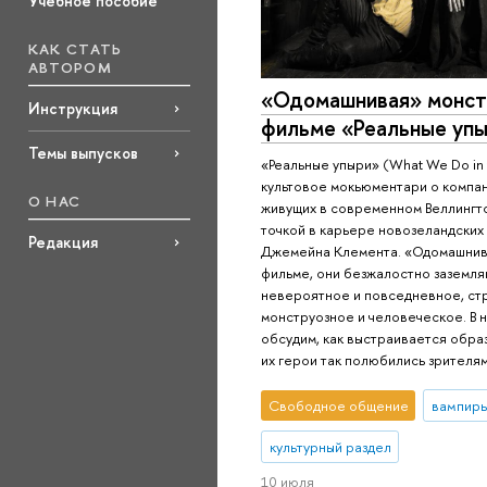
Учебное пособие
КАК СТАТЬ
АВТОРОМ
«Одомашнивая» монстр
Инструкция
фильме «Реальные уп
Темы выпусков
«Реальные упыри» (What We Do in 
культовое мокьюментари о компан
О НАС
живущих в современном Веллингт
точкой в карьере новозеландских
Редакция
Джемейна Клемента. «Одомашнив
фильме, они безжалостно заземля
невероятное и повседневное, ст
монструозное и человеческое. В
обсудим, как выстраивается образ
их герои так полюбились зрителям
Свободное общение
вампир
культурный раздел
10 июля