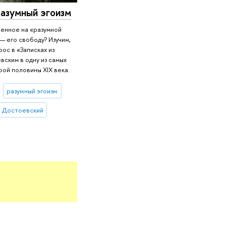
разумный эгоизм
оенное на «разумной
— его свободу? Изучим,
ос в «Записках из
вским в одну из самых
ой половины XIX века.
разумный эгоизм
. Достоевский