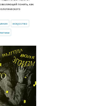
позволяющей понять, как
еологического
ьямин
искусство
литики