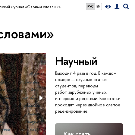
еский журнал «Своими словами»
РУС
EN
словами»
Научный
Выпуск № 4 —
Выходит 4 раза в год. В каждом
номере — научные статьи
студентов, переводы
работ зарубежных ученых,
интервью и рецензии. Все статьи
проходят через двойное слепое
рецензирование.
Как стать