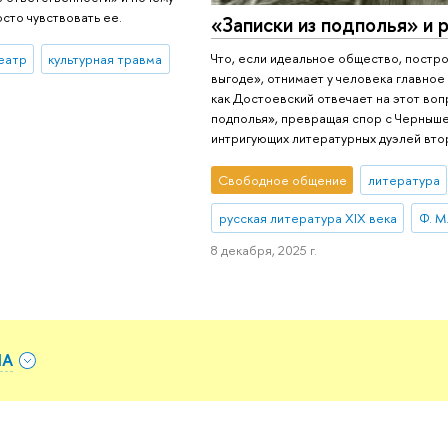
осто чувствовать ее.
«Записки из подполья» и 
Что, если идеальное общество, постр
театр
культурная травма
выгоде», отнимает у человека главное 
как Достоевский отвечает на этот вопр
подполья», превращая спор с Черныше
интригующих литературных дуэлей втор
Свободное общение
литература
русская литература XIX века
Ф. М
8 декабря, 2025 г.
ЛА