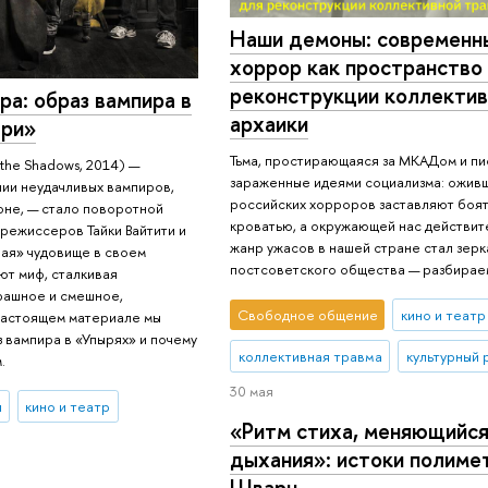
Наши демоны: современн
хоррор как пространство
реконструкции коллектив
а: образ вампира в
архаики
ыри»
Тьма, простирающаяся за МКАДом и п
the Shadows, 2014) —
зараженные идеями социализма: ожив
ии неудачливых вампиров,
российских хорроров заставляют боят
оне, — стало поворотной
кроватью, а окружающей нас действит
 режиссеров Тайки Вайтити и
жанр ужасов в нашей стране стал зер
ая» чудовище в своем
постсоветского общества — разбираем
ют миф, сталкивая
рашное и смешное,
Свободное общение
кино и театр
 настоящем материале мы
 вампира в «Упырях» и почему
коллективная травма
культурный 
.
30 мая
ы
кино и театр
«Ритм стиха, меняющийся
дыхания»: истоки полиме
Шварц