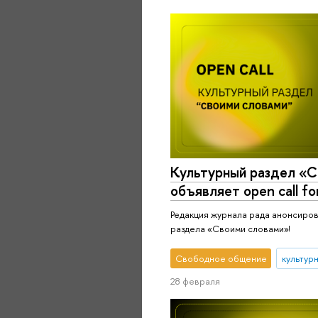
Культурный раздел «С
объявляет оpen call fo
Редакция журнала рада анонсирова
раздела «Своими словами»!
Свободное общение
культур
28 февраля