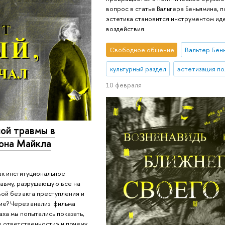
вопрос в статье Вальтера Беньямина, 
эстетика становится инструментом ид
воздействия.
Свободное общение
Вальтер Бен
культурный раздел
эстетизация по
10 февраля
ой травмы в
она Майкла
ак институциональное
авму, разрушающую все на
вой без акта преступления и
ие? Через анализ фильма
ха мы попытались показать,
 ответственности» и почему