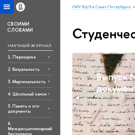
НИУ ВШЭ в Санкт-Петербурге
СВОИМИ
Студенче
СЛОВАМИ
НАУЧНЫЙ ЖУРНАЛ
1. Периодика
2. Визуальность
Выпуск №
3. Маргинальность
докумен
4. Школьный канон
5. Память и эго-
документы
6.
Междисциплинарный
беспорядок