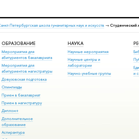
анкт-Петербургская школа гуманитарных наук и искусств
→
Студенческий 
ОБРАЗОВАНИЕ
НАУКА
Р
Мероприятия для
Научные мероприятия
Би
абитуриентов бакалавриата
Научные центры и
Пу
Мероприятия для
лаборатории
Ед
абитуриентов магистратуры
Научно-учебные группы
и 
Довузовская подготовка
Олимпиады
Прием в бакалавриат
Прием в магистратуру
Диплом+
Дополнительное
образование
Аспирантура