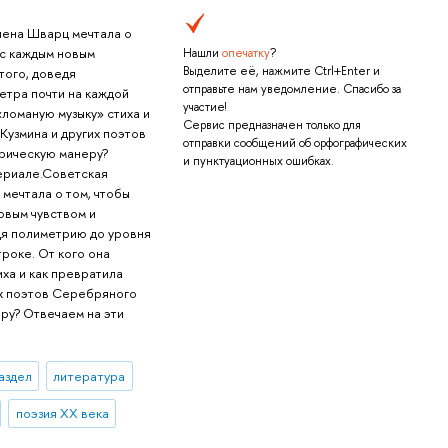
лена Шварц мечтала о
 с каждым новым
Нашли
опечатку
?
Выделите её, нажмите Ctrl+Enter и
того, доведя
отправьте нам уведомление. Спасибо за
етра почти на каждой
участие!
«ломаную музыку» стиха и
Сервис предназначен только для
Кузмина и других поэтов
отправки сообщений об орфографических
рическую манеру?
и пунктуационных ошибках.
ериале.Советская
мечтала о том, чтобы
овым чувством и
дя полиметрию до уровня
роке. От кого она
иха и как превратила
их поэтов Серебряного
ру? Отвечаем на эти
аздел
литература
поэзия XX века