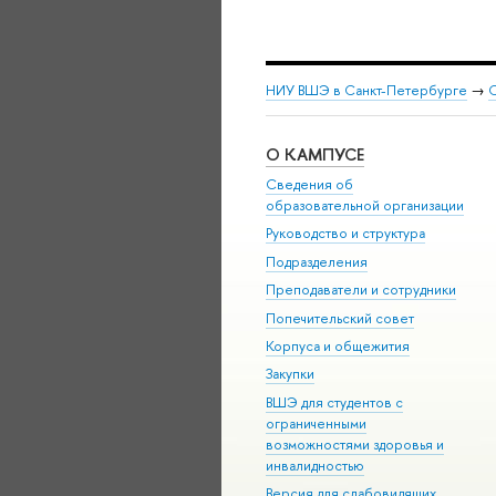
НИУ ВШЭ в Санкт-Петербурге
→
С
О КАМПУСЕ
Сведения об
образовательной организации
Руководство и структура
Подразделения
Преподаватели и сотрудники
Попечительский совет
Корпуса и общежития
Закупки
ВШЭ для студентов с
ограниченными
возможностями здоровья и
инвалидностью
Версия для слабовидящих