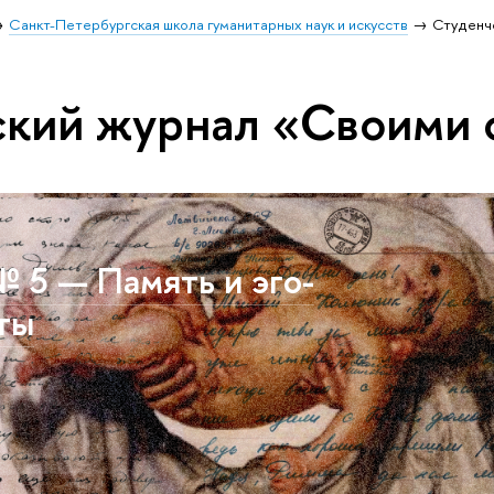
Санкт-Петербургская школа гуманитарных наук и искусств
Студенч
ский журнал «Своими 
 5 — Память и эго-
ты