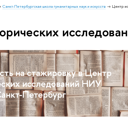
Санкт-Петербургская школа гуманитарных наук и искусств
Центр и
орических исследова
сть на стажировку в Центр
еских исследований НИУ
анкт-Петербург