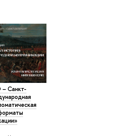
 – Санкт-
дународная
ломатическая
 форматы
кации»