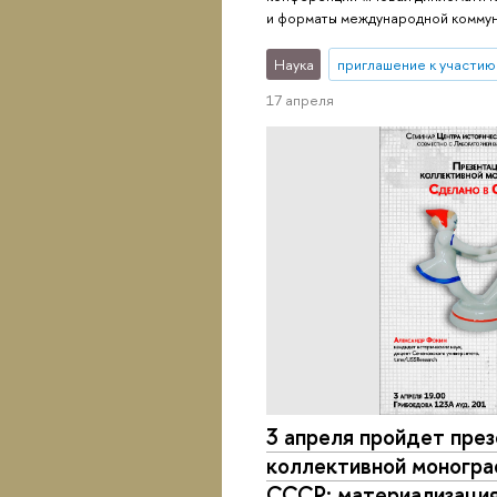
и форматы международной комму
Наука
приглашение к участию
17 апреля
3 апреля пройдет пре
коллективной моногра
СССР: материализация