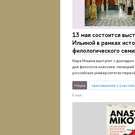
13 мая состоится выс
Ильиной в рамках ист
филологического семи
Кира Ильина выступит с докладом
для филолога-классика: немецкий
российских университетах первой
Наука
приглашение к участию
6 мая