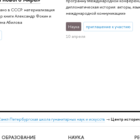
программу Международной конферен
дипломатическая история: акторы, язы
ано в СССР: материализация
международной коммуникации»
р книги Александр Фокин и
ина Абилова
Наука
приглашение к участию
10 апреля
анкт-Петербургская школа гуманитарных наук и искусств
→
Центр историч
ОБРАЗОВАНИЕ
НАУКА
Р