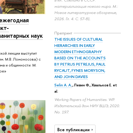
материализация нового мира. М.:
Новое литературное обозрение,
2026. Гл. 4.
С. 57-81.
 ежегодная
нкт-
Препринт
анитарных наук
THE ISSUES OF CULTURAL
HIERARCHIES IN EARLY
MODERN ETHNOGRAPHY
кой лекции выступит
BASED ON THE ACCOUNTS
м. М.В. Ломоносова) c
BY PETRUS PETREJUS, PAUL
ма и общинности: М.
RYCAUT, FYNES MORYSON,
ере»
AND JOHN DAVIES
Selin A. A.
, Левин Ф., Хвальков Е. et
al.
Working Papers of Humanities. WP.
Издательский дом НИУ ВШЭ, 2020.
No. 197.
Все публикации