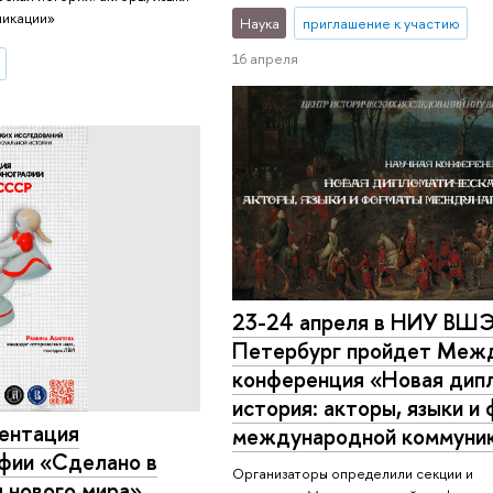
никации»
Наука
приглашение к участию
16 апреля
23-24 апреля в НИУ ВШЭ
Петербург пройдет Меж
конференция «Новая дип
история: акторы, языки и
зентация
международной коммуни
фии «Сделано в
Организаторы определили секции и
 нового мира»