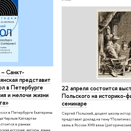
– Санкт-
янская представит
ол в Петербурге
22 апреля состоится выс
тия и мелочи жизни
Польского на историко-ф
та»
семинаре
осол в Петербурге Екатерины
Сергей Польский, доцент школы истор
да Чарльза Каткарта»
представит доклад на тему "Политичес
остоится в рамках
казнь в России XVIII века (риторически
кая история: акторы, языки