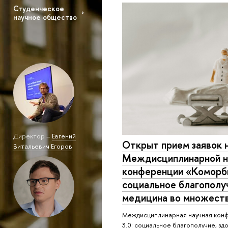
Студенческое
научное общество
Директор –
Евгений
Открыт прием заявок н
Витальевич Егоров
Междисциплинарной н
конференции «Коморби
социальное благополуч
медицина во множест
Междисциплинарная научная кон
3.0: социальное благополучие, зд