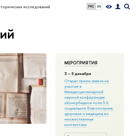
сторических исследований
РУС
EN
ний
МЕРОПРИЯТИЯ
3
– 5 декабря
Открыт прием заявок на
участие в
Междисциплинарной
научной конференции
«Коморбидное поле 3.0:
социальное благополучие,
здоровье и медицина во
множественных
контекстах»