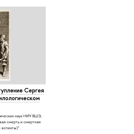
тупление Сергея
илологическом
ических наук НИУ ВШЭ,
кая смерть и смертная
е аспекты)"