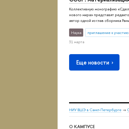
Коллективную монографию «Сдел
нового мира» представят редакто
автор одной из глав сборника Рам
Наука
приглашение к участию
31 марта
Еще новости
НИУ ВШЭ в Санкт-Петербурге
→
С
О КАМПУСЕ