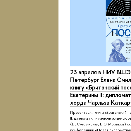
23 апреля в НИУ ВШЭ 
Петербург Елена Смил
книгу «Британский пос
Екатерины II: диплома
лорда Чарльза Каткар
Презентация книги «Британский п
II: дипломатия и мелочи жизни лор
(Е.Б.Смилянская, Е.Ю. Моряков) с
конференции «Новая дипломатичес