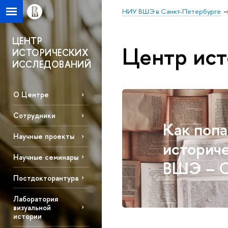
НИУ ВШЭ в Санкт-Петербурге
ЦЕНТР
Центр ист
ИСТОРИЧЕСКИХ
ИССЛЕДОВАНИЙ
О Центре
Сотрудники
Как попа
Научные проекты
историч
Научные семинары
ВШЭ – С
Постдокторантура
Лаборатория
визуальной
истории