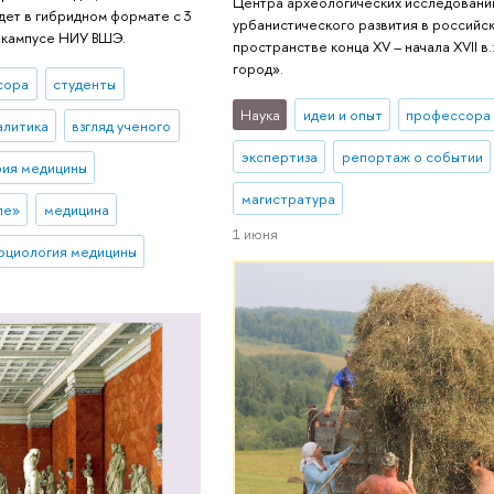
Центра археологических исследовани
ет в гибридном формате с 3
урбанистического развития в российс
м кампусе НИУ ВШЭ.
пространстве конца XV – начала XVII в.
город».
сора
студенты
Наука
идеи и опыт
профессора
алитика
взгляд ученого
экспертиза
репортаж о событии
рия медицины
магистратура
ле»
медицина
1 июня
оциология медицины