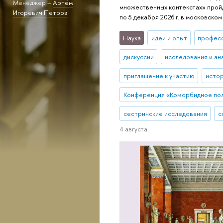
Менеджер –
Артём
множественных контекстах» пройд
Игоревич Петров
по 5 декабря 2026 г. в московско
Наука
идеи и опыт
профес
дискуссии
исследования и ан
приглашение к участию
исто
Конференция «Коморбидное по
сестринские исследования
с
4 августа