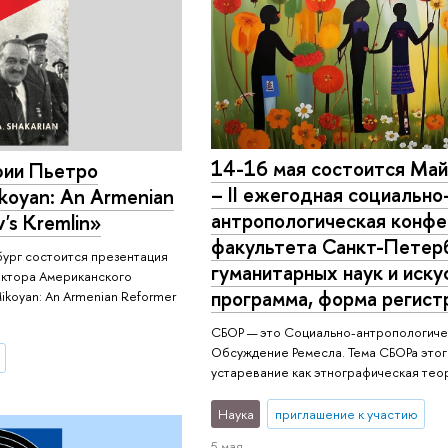
14-16 мая состоится Ма
фии Пьетро
– II ежегодная социально
koyan: An Armenian
антропологическая конфе
's Kremlin»
факультета Санкт-Петер
бург состоится презентация
гуманитарных наук и иск
ектора Американского
программа, форма регист
ikoyan: An Armenian Reformer
СБОР — это Социально-антропологиче
Обсуждение Ремесла. Тема СБОРа этог
устаревание как этнографическая те
Наука
приглашение к участию
5 мая