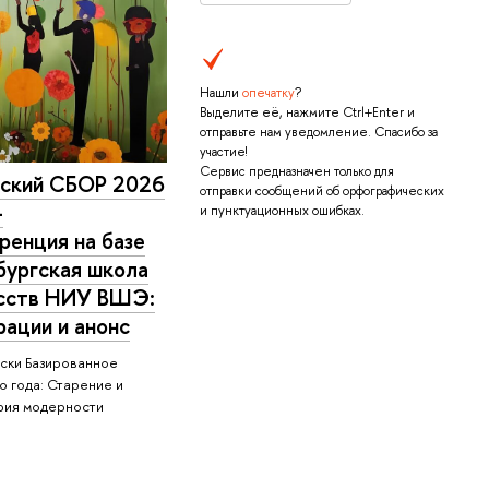
Нашли
опечатку
?
Выделите её, нажмите Ctrl+Enter и
отправьте нам уведомление. Спасибо за
участие!
Сервис предназначен только для
йский СБОР 2026
отправки сообщений об орфографических
-
и пунктуационных ошибках.
ренция на базе
бургская школа
усств НИУ ВШЭ:
рации и анонс
ски Базированное
о года: Старение и
ория модерности