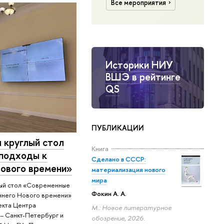
Все мероприятия
Историки НИУ
ВШЭ в рейтинге
QS
ПУБЛИКАЦИИ
 круглый стол
Книга
подходы к
Сделано в СССР:
Нового времени»
материализация нового
мира
глый стол «Современные
Фокин А. А.
аннего Нового времени»
екта Центра
М.: Новое литературное
– Санкт-Петербург и
обозрение, 2026.