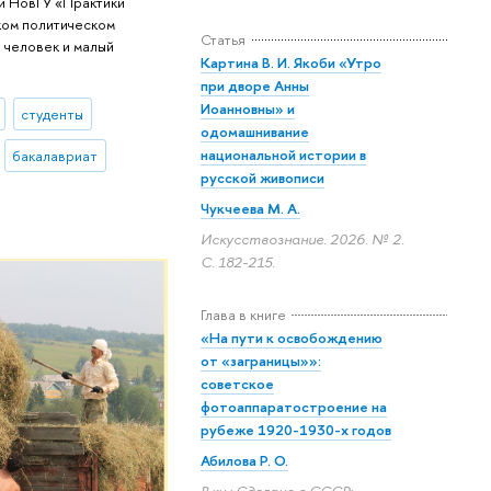
й НовГУ «Практики
ком политическом
Статья
: человек и малый
Картина В. И. Якоби «Утро
при дворе Анны
Иоанновны» и
студенты
одомашнивание
национальной истории в
бакалавриат
русской живописи
Чукчеева М. А.
Искусствознание. 2026. № 2.
С. 182-215.
Глава в книге
«На пути к освобождению
от «заграницы»»:
советское
фотоаппаратостроение на
рубеже 1920-1930-х годов
Абилова Р. О.
В кн.: Сделано в СССР: