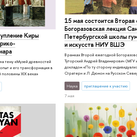
15 мая состоится Вторая
Богоразовская лекция Са
тупление Киры
Петербургской школы гум
орико-
и искусств НИУ ВШЭ
нара
В рамках Второй ежегодной Богоразовс
Туторский Андрей Владимирович (МГУ и
 на тему «Музей древностей
докладом «По ту сторону индивидуализ
 опыт и его трансформация в
Стратерн и Л. Дюмон на Русском Сев
 половины XIX века»
Наука
приглашение к участию
7 мая