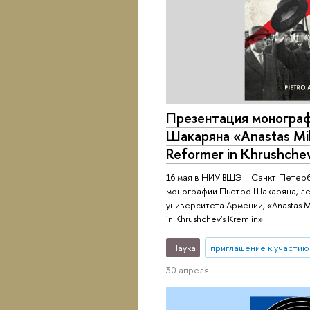
Презентация моногра
Шакаряна «Anastas Mi
Reformer in Khrushchev
16 мая в НИУ ВШЭ – Санкт-Петер
монографии Пьетро Шакаряна, л
университета Армении, «Anastas M
in Khrushchev's Kremlin»
Наука
приглашение к участию
30 апреля