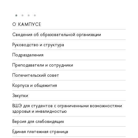
О КАМПУСЕ
ОБР
Сведения об образовательной организации
Мероп
Руководство и структура
Мероп
Подразделения
Довуз
Преподаватели и сотрудники
Олим
Попечительский совет
Прием
Корпуса и общежития
Прием
Закупки
Дипл
ВШЭ для студентов с ограниченными возможностями
Допол
здоровья и инвалидностью
Аспир
Версия для слабовидящих
Обрат
Единая платежная страница