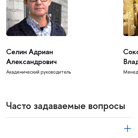
Селин Адриан
Соко
Александрович
Вла
Академический руководитель
Мене
Часто задаваемые вопросы