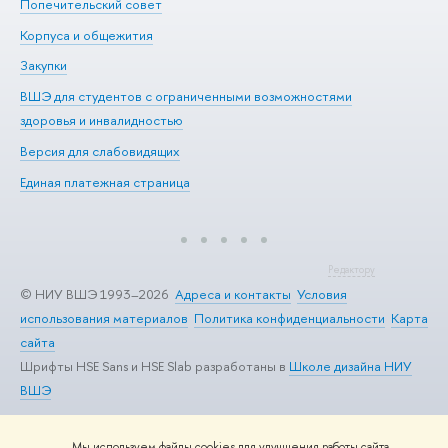
Попечительский совет
Пр
Корпуса и общежития
Пр
Закупки
Ди
ВШЭ для студентов с ограниченными возможностями
До
здоровья и инвалидностью
Ас
Версия для слабовидящих
Обр
Единая платежная страница
Редактору
© НИУ ВШЭ 1993–2026
Адреса и контакты
Условия
использования материалов
Политика конфиденциальности
Карта
сайта
Шрифты HSE Sans и HSE Slab разработаны в
Школе дизайна НИУ
ВШЭ
Мы используем файлы cookies для улучшения работы сайта