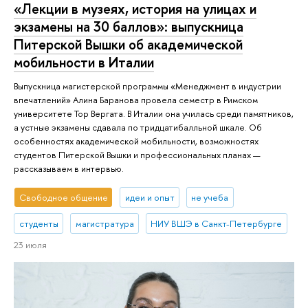
«Лекции в музеях, история на улицах и
экзамены на 30 баллов»: выпускница
Питерской Вышки об академической
мобильности в Италии
Выпускница магистерской программы «Менеджмент в индустрии
впечатлений» Алина Баранова провела семестр в Римском
университете Тор Вергата. В Италии она училась среди памятников,
а устные экзамены сдавала по тридцатибалльной шкале. Об
особенностях академической мобильности, возможностях
студентов Питерской Вышки и профессиональных планах —
рассказываем в интервью.
Свободное общение
идеи и опыт
не учеба
студенты
магистратура
НИУ ВШЭ в Санкт-Петербурге
23 июля