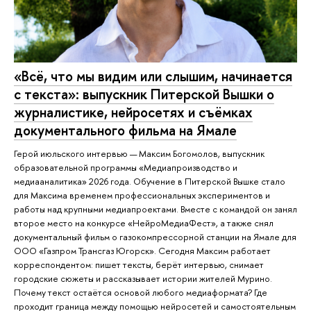
«Всё, что мы видим или слышим, начинается
с текста»: выпускник Питерской Вышки о
журналистике, нейросетях и съёмках
документального фильма на Ямале
Герой июльского интервью — Максим Богомолов, выпускник
образовательной программы «Медиапроизводство и
медиааналитика» 2026 года. Обучение в Питерской Вышке стало
для Максима временем профессиональных экспериментов и
работы над крупными медиапроектами. Вместе с командой он занял
второе место на конкурсе «НейроМедиаФест», а также снял
документальный фильм о газокомпрессорной станции на Ямале для
ООО «Газпром Трансгаз Югорск». Сегодня Максим работает
корреспондентом: пишет тексты, берёт интервью, снимает
городские сюжеты и рассказывает истории жителей Мурино.
Почему текст остаётся основой любого медиаформата? Где
проходит граница между помощью нейросетей и самостоятельным