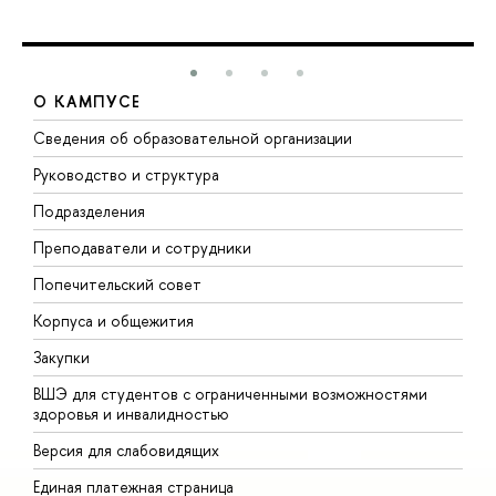
О КАМПУСЕ
Сведения об образовательной организации
М
Руководство и структура
М
Подразделения
Д
Преподаватели и сотрудники
О
Попечительский совет
П
Корпуса и общежития
П
Закупки
Д
ВШЭ для студентов с ограниченными возможностями
Д
здоровья и инвалидностью
А
Версия для слабовидящих
О
Единая платежная страница