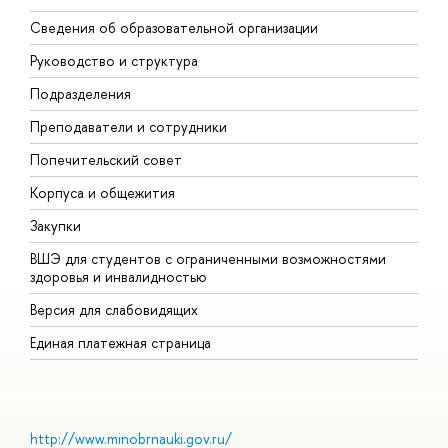
Сведения об образовательной организации
М
Руководство и структура
М
Подразделения
Д
Преподаватели и сотрудники
О
Попечительский совет
П
Корпуса и общежития
П
Закупки
Д
ВШЭ для студентов с ограниченными возможностями
Д
здоровья и инвалидностью
А
Версия для слабовидящих
О
Единая платежная страница
http://www.minobrnauki.gov.ru/