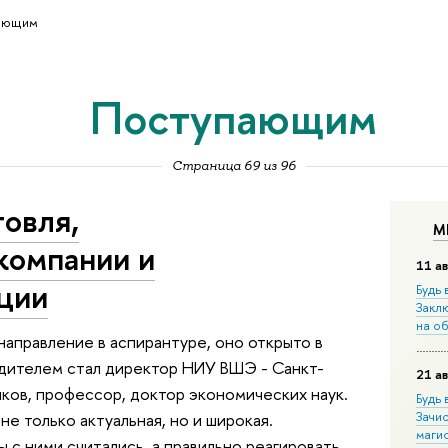
ающим
Поступающим
Страница 69 из 96
овля,
М
компании и
11 ав
ции
Будь 
Закл
на о
аправление в аспирантуре, оно открыто в
одителем стал директор НИУ ВШЭ - Санкт-
21 ав
ков, профессор, доктор экономических наук.
Будь 
Зачи
е только актуальная, но и широкая.
маги
 с ними считались, а правильно реагировать