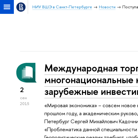
НИУ ВШЭ в Санкт-Петербурге
Новости
Поступ
Международная торг
многонациональные 
зарубежные инвести
2
сен
2015
«Мировая экономика» – совсем новое н
прошлом году, а академическим руков
Петербург Сергей Михайлович Кадочни
«Проблематика данной специальности н
Геополитические реалии требуют, чтобы