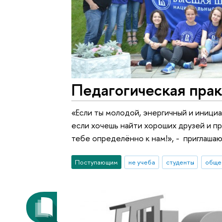
Педагогическая пра
«Если ты молодой, энергичный и инициа
если хочешь найти хороших друзей и п
тебе определённо к нам!», - приглаша
Поступающим
не учеба
студенты
обще