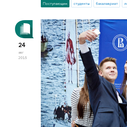
Поступающим
студенты
бакалавриат
л
24
авг
2015