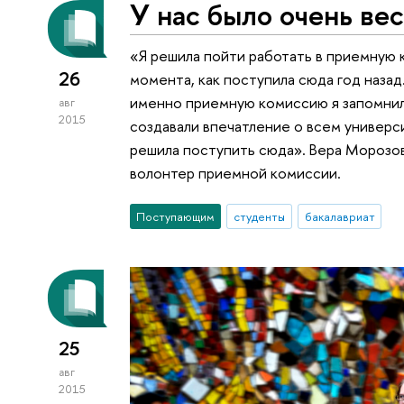
У нас было очень ве
«Я решила пойти работать в приемную 
26
момента, как поступила сюда год назад
именно приемную комиссию я запомнила
авг
2015
создавали впечатление о всем универс
решила поступить сюда». Вера Морозов
волонтер приемной комиссии.
Поступающим
студенты
бакалавриат
25
авг
2015