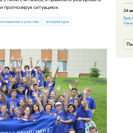
 и прогнозируя ситуацию».
24 ав
Будь 
риглашение к участию
аспирантура
Нача
По