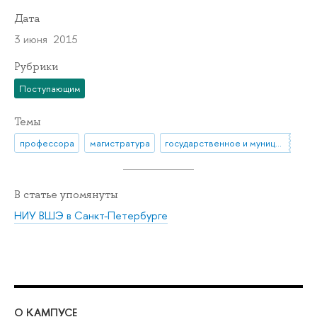
Дата
3 июня 2015
Рубрики
Поступающим
Темы
профессора
магистратура
государственное и муниципальное управление
В статье упомянуты
НИУ ВШЭ в Санкт-Петербурге
О КАМПУСЕ
ОБ