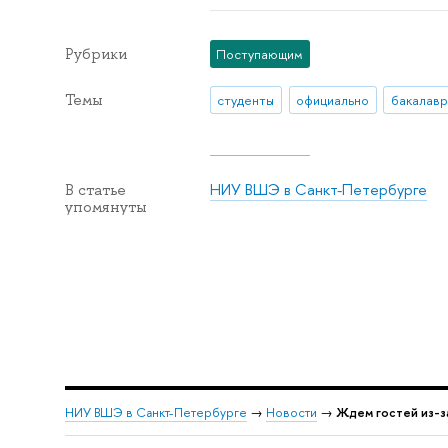
Рубрики
Поступающим
Темы
студенты
официально
бакалавр
НИУ ВШЭ в Санкт-Петербурге
В статье
упомянуты
НИУ ВШЭ в Санкт-Петербурге
→
Новости
→
Ждем гостей из-з