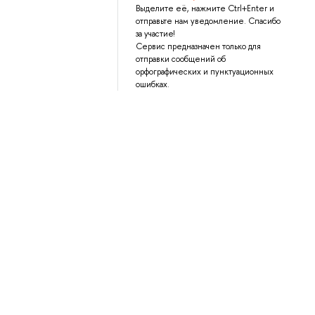
Выделите её, нажмите Ctrl+Enter и
отправьте нам уведомление. Спасибо
за участие!
Сервис предназначен только для
отправки сообщений об
орфографических и пунктуационных
ошибках.