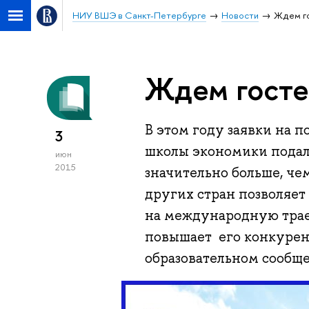
НИУ ВШЭ в Санкт-Петербурге
Новости
Ждем го
Ждем госте
В этом году заявки на 
3
школы экономики подали
июн
2015
значительно больше, че
других стран позволяет
на международную трае
повышает его конкуре
образовательном сообще