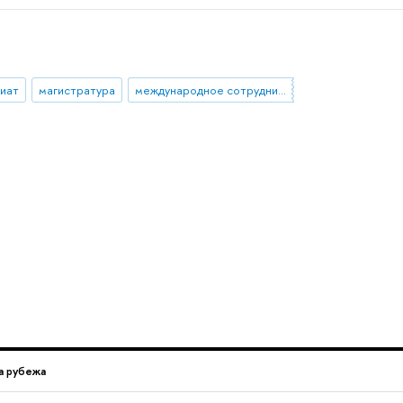
иат
магистратура
международное сотрудничество
а рубежа