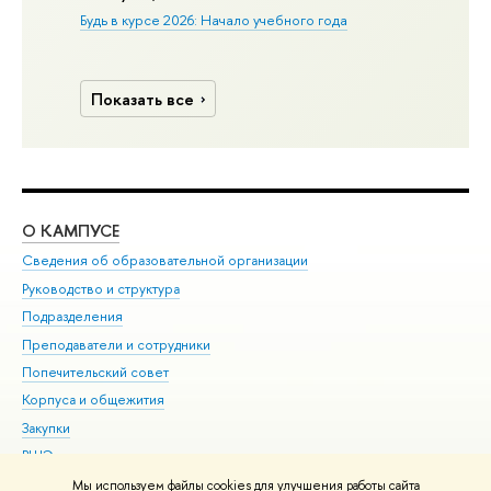
Будь в курсе 2026: Начало учебного года
Показать все
О КАМПУСЕ
ОБ
Сведения об образовательной организации
Мер
Руководство и структура
Мер
Подразделения
Дов
Преподаватели и сотрудники
Ол
Попечительский совет
При
Корпуса и общежития
При
Закупки
Ди
ВШЭ для студентов с ограниченными возможностями
До
здоровья и инвалидностью
Ас
Мы используем файлы cookies для улучшения работы сайта