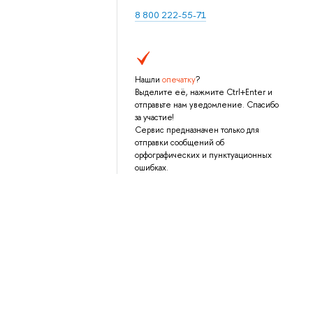
8 800 222-55-71
Нашли
опечатку
?
Выделите её, нажмите Ctrl+Enter и
отправьте нам уведомление. Спасибо
за участие!
Сервис предназначен только для
отправки сообщений об
орфографических и пунктуационных
ошибках.