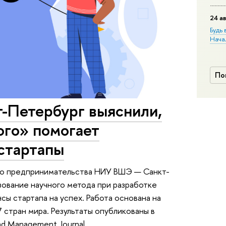
24 ав
Будь 
Нача
По
-Петербург выяснили,
ого» помогает
стартапы
го предпринимательства НИУ ВШЭ — Санкт-
зование научного метода при разработке
ы стартапа на успех. Работа основана на
7 стран мира. Результаты опубликованы в
and Management Journal.