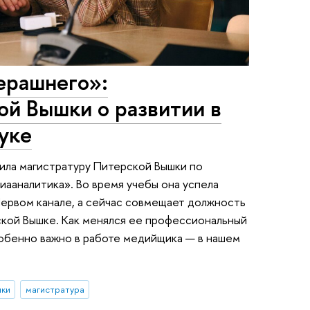
ерашнего»:
ой Вышки о развитии в
ауке
чила магистратуру Питерской Вышки по
ааналитика». Во время учебы она успела
 Первом канале, а сейчас совмещает должность
ской Вышке. Как менялся ее профессиональный
особенно важно в работе медийщика — в нашем
ики
магистратура