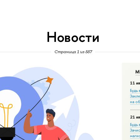
Новости
Страница 1 из 557
М
11 ав
Будь 
Закл
на о
21 ав
Будь 
Зачи
маги